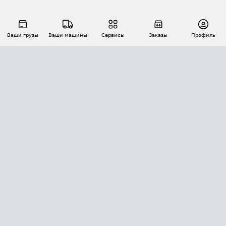
Ваши грузы
Ваши машины
Сервисы
Заказы
Профиль
АВТОМАТИЗАЦИЯ ПЕРЕВОЗОК
Площадки
Заказы
Торги
Тендеры
АТИ-Доки
GPS-мониторинг
АТИ Мессенджер
Цепочки грузов
API ATI.SU
ПОЛЕЗНОЕ
Расчет расстояний
БЕЗОПАСНОСТЬ
Академия ATI.SU
ATI.SU о безопасности
Звезды ATI.SU на вашем сайте
КОНТАКТЫ И ТАРИФЫ
Памятка по проверке контрагентов
Индекс ATI.SU FTL РФ
О системе ATI.SU
Светофор+