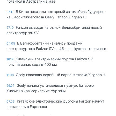
появится в Австралии в мае
В Китае показали пожарный автомобиль будущего
05.11
на шасси тяжеловоза Geely Farizon Xinghan H
Farizon выводит на рынок Великобритании новый
27.10
электрофургон SV
В Великобритании начались продажи
04.05
электрофургона Farizon SV за 45 тыс. фунтов стерлингов
Китайский электрический фургон Farizon SV
16.12
получит запас хода в 400 км
Geely показала серийный вариант тягача Xinghan H
11.08
Geely начала устанавливать умную батарею
26.07
Xuanwu в коммерческие фургоны
Китайские электрические фургоны Farizon начнут
07.03
поставлять в Евросоюз