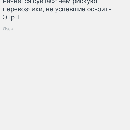
начнётся суета!»: чем рискуют
перевозчики, не успевшие освоить
ЭТрН
Дзен