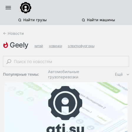
Найти грузы
Найти машины
← Новости
geely
китай
новинки
электрофургоны
Автомобильные
Популярные темы:
Ещё
грузоперевозки
Региональная
логистика
ЭДО, ИТ в
логистике
Дороги,
инфраструктура