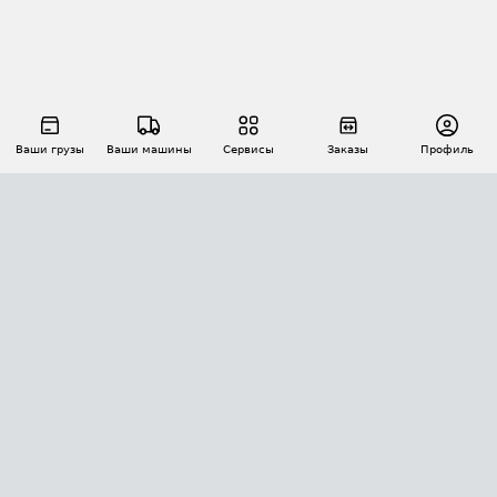
Ваши грузы
Ваши машины
Сервисы
Заказы
Профиль
АВТОМАТИЗАЦИЯ ПЕРЕВОЗОК
Площадки
Заказы
Торги
Тендеры
АТИ-Доки
GPS-мониторинг
АТИ Мессенджер
Цепочки грузов
API ATI.SU
ПОЛЕЗНОЕ
Расчет расстояний
БЕЗОПАСНОСТЬ
Академия ATI.SU