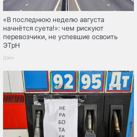
«В последнюю неделю августа
начнётся суета!»: чем рискуют
перевозчики, не успевшие освоить
ЭТрН
Дзен