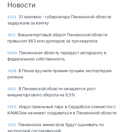
Логистика, грузы
Новости
Негабаритные и
31 миллион - губернатора Пензенской области
21.03
опасные грузы
задержали за взятку
Безопасность и
страхование
Внешнеторговый оборот Пензенской области
16.12
превысил 463 млн долларов за три квартала
Таможня и ВЭД
Пензенская область передаст автодорогу в
09.09
Склады и
федеральную собственность
грузовые
терминалы
В Пензе вручили премии лучшим экспортерам
19.08
Коммерческий
региона
транспорт
В Пензенской области ожидается рост
29.01
Спецтехника
внешнеторгового оборота на 6,5%
Автосервис,
Индустриальный парк в Сердобске совместно с
19.03
запчасти, шины
КАМАЗом начинает создаваться в Пензенской области
Топливо, масла и
Дзен
автохимия
Пензенских министров будут оценивать по
11.03
экспортной составляющей