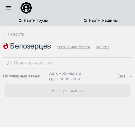
Найти грузы
Найти машины
← Новости
белозерцев
пензенская область
экспорт
бизнес и государство
Автомобильные
Популярные темы:
Ещё
грузоперевозки
Региональная
Все публикации
логистика
ЭДО, ИТ в
логистике
Дороги,
инфраструктура