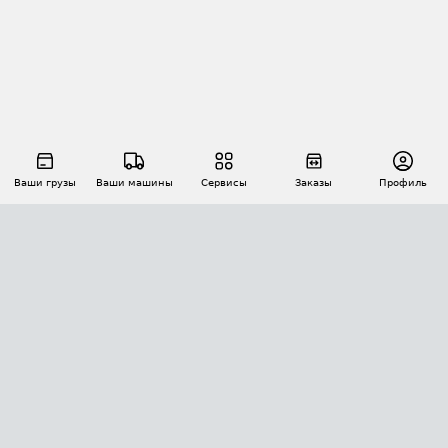
Ваши грузы
Ваши машины
Сервисы
Заказы
Профиль
АВТОМАТИЗАЦИЯ ПЕРЕВОЗОК
Площадки
Заказы
Торги
Тендеры
АТИ-Доки
GPS-мониторинг
АТИ Мессенджер
Цепочки грузов
API ATI.SU
ПОЛЕЗНОЕ