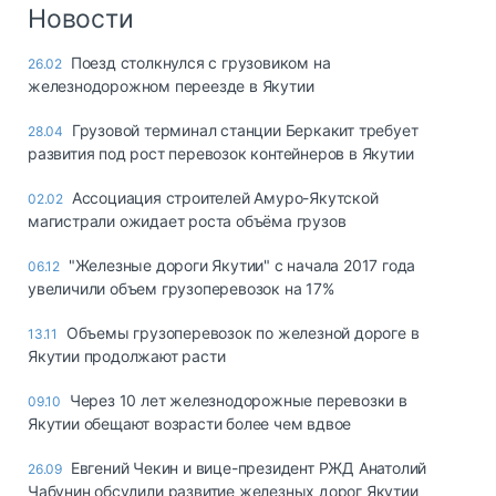
Логистика, грузы
Новости
Негабаритные и
Поезд столкнулся с грузовиком на
26.02
опасные грузы
железнодорожном переезде в Якутии
Безопасность и
страхование
Грузовой терминал станции Беркакит требует
28.04
развития под рост перевозок контейнеров в Якутии
Таможня и ВЭД
Ассоциация строителей Амуро-Якутской
02.02
Склады и
магистрали ожидает роста объёма грузов
грузовые
терминалы
"Железные дороги Якутии" с начала 2017 года
06.12
Коммерческий
увеличили объем грузоперевозок на 17%
транспорт
Объемы грузоперевозок по железной дороге в
13.11
Спецтехника
Якутии продолжают расти
Автосервис,
Через 10 лет железнодорожные перевозки в
09.10
запчасти, шины
Якутии обещают возрасти более чем вдвое
Топливо, масла и
Дзен
автохимия
Евгений Чекин и вице-президент РЖД Анатолий
26.09
Чабунин обсудили развитие железных дорог Якутии