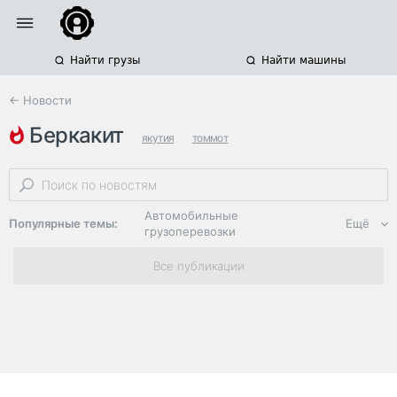
Найти грузы
Найти машины
← Новости
беркакит
якутия
томмот
железнодорожные грузоперевозки
Автомобильные
Популярные темы:
Ещё
грузоперевозки
Региональная
Все публикации
логистика
ЭДО, ИТ в
логистике
Дороги,
инфраструктура