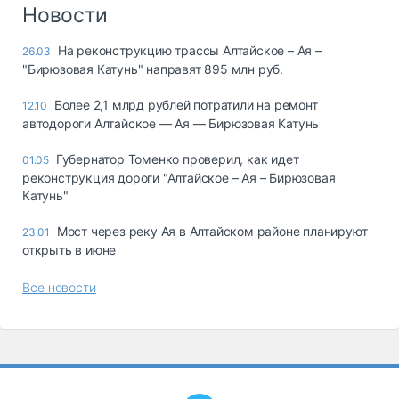
Логистика, грузы
Новости
Негабаритные и
На реконструкцию трассы Алтайское – Ая –
26.03
опасные грузы
"Бирюзовая Катунь" направят 895 млн руб.
Безопасность и
страхование
Более 2,1 млрд рублей потратили на ремонт
12.10
автодороги Алтайское — Ая — Бирюзовая Катунь
Таможня и ВЭД
Губернатор Томенко проверил, как идет
01.05
Склады и
реконструкция дороги "Алтайское – Ая – Бирюзовая
грузовые
Катунь"
терминалы
Коммерческий
Мост через реку Ая в Алтайском районе планируют
23.01
транспорт
открыть в июне
Спецтехника
Все новости
Автосервис,
запчасти, шины
Топливо, масла и
Дзен
автохимия