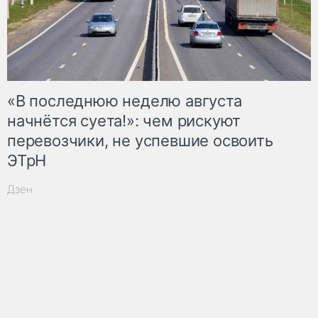
«В последнюю неделю августа
начнётся суета!»: чем рискуют
перевозчики, не успевшие освоить
ЭТрН
Дзен