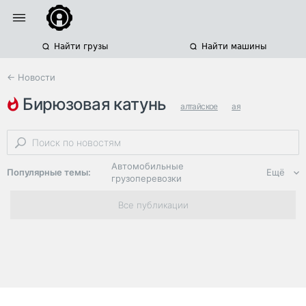
Найти грузы
Найти машины
← Новости
бирюзовая катунь
алтайское
ая
алтайский край
Автомобильные
Популярные темы:
Ещё
грузоперевозки
Региональная
Все публикации
логистика
ЭДО, ИТ в
логистике
Дороги,
инфраструктура