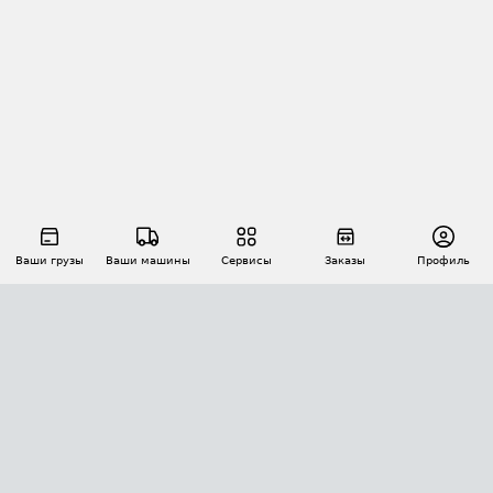
Ваши грузы
Ваши машины
Сервисы
Заказы
Профиль
АВТОМАТИЗАЦИЯ ПЕРЕВОЗОК
Площадки
Заказы
Торги
Тендеры
АТИ-Доки
GPS-мониторинг
АТИ Мессенджер
Цепочки грузов
API ATI.SU