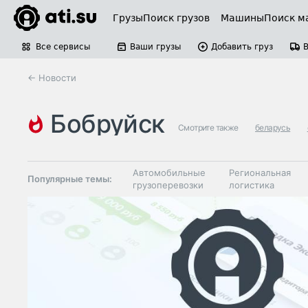
Грузы
Поиск грузов
Машины
Поиск м
Все сервисы
Ваши грузы
Добавить груз
← Новости
бобруйск
Смотрите также
беларусь
Автомобильные
Региональная
Популярные темы:
грузоперевозки
логистика
Склады и
Таможня и ВЭД
грузовые
терминалы