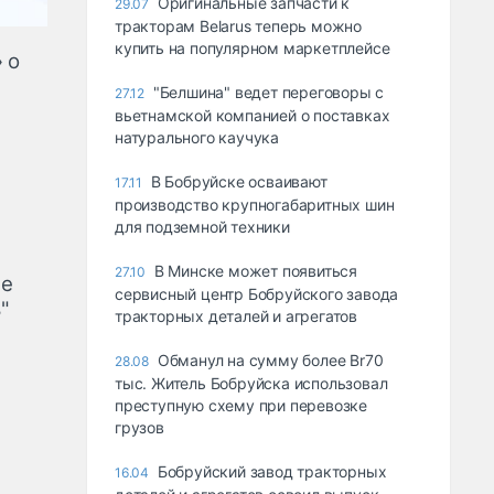
Оригинальные запчасти к
29.07
тракторам Belarus теперь можно
купить на популярном маркетплейсе
 о
"Белшина" ведет переговоры с
27.12
вьетнамской компанией о поставках
натурального каучука
В Бобруйске осваивают
17.11
производство крупногабаритных шин
для подземной техники
В Минске может появиться
27.10
не
сервисный центр Бобруйского завода
"
тракторных деталей и агрегатов
Обманул на сумму более Br70
28.08
тыс. Житель Бобруйска использовал
преступную схему при перевозке
грузов
Бобруйский завод тракторных
16.04