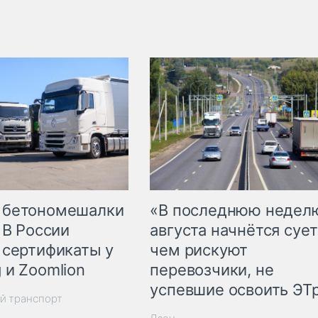
 бетономешалки
«В последнюю недел
 В России
августа начнётся сует
 сертификаты у
чем рискуют
 и Zoomlion
перевозчики, не
успевшие освоить ЭТ
й транспорт