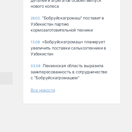
деталей и агрегатов освоил выпуск
нового колеса
"Бобруйскагромаш" поставит в
26.02
Узбекистан партию
кормозаготовительной техники
«Бобруйскагромаш» планирует
13.08
увеличить поставки сельхозтехники в
Узбекистан
Пензенская область выразила
03.08
заинтересованность в сотрудничестве
с "Бобруйскагромашем"
Все новости