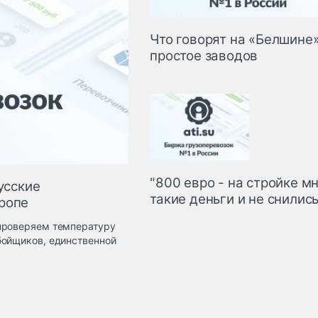
Что говорят на «Белшине»
простое заводов
"800 евро - на стройке м
усские
такие деньги и не снились
ропе
«проверяем температуру
бойщиков, единственной