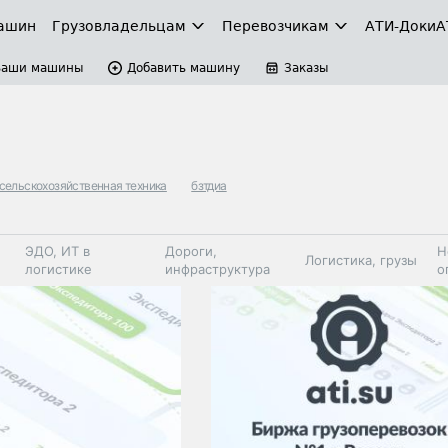
ашин
Грузовладельцам
Перевозчикам
АТИ-Доки
А
Ваши машины
Добавить машину
Заказы
сельскохозяйственная техника
бзтдиа
ЭДО, ИТ в
Дороги,
Н
Логистика, грузы
логистике
инфраструктура
о
Коммерческий
Автосервис,
Топливо,
Спецтехника
транспорт
запчасти, шины
автохим