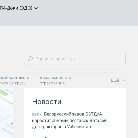
ТИ-Доки (ЭДО)
егабаритные и
Безопасность и
Ещё
пасные грузы
страхование
 масла и
Дзен
ия
Новости
Белорусский завод БЗТДиА
29.07
нарастит объемы поставок деталей
для тракторов в Узбекистан