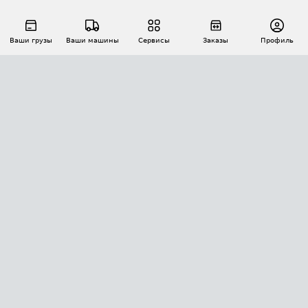
Ваши грузы
Ваши машины
Сервисы
Заказы
Профиль
АВТОМАТИЗАЦИЯ ПЕРЕВОЗОК
Площадки
Заказы
Торги
Тендеры
АТИ-Доки
GPS-мониторинг
АТИ Мессенджер
Цепочки грузов
API ATI.SU
ПОЛЕЗНОЕ
Расчет расстояний
БЕЗОПАСНОСТЬ
Академия ATI.SU
ATI.SU о безопасности
Звезды ATI.SU на вашем сайте
КОНТАКТЫ И ТАРИФЫ
Памятка по проверке контрагентов
Индекс ATI.SU FTL РФ
О системе ATI.SU
Светофор+
Средние ставки
ИНФОРМАЦИЯ