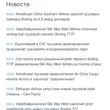
Логистика, грузы
Новости
Негабаритные и
Китайская China Southern Airlines закупит грузовые
26.06
опасные грузы
лайнеры Boeing на 3,6 млрд долларов
Безопасность и
страхование
Азербайджанская Silk Way West Airlines получила
09.02
четвертый грузовой самолет Boeing 777F
Таможня и ВЭД
Крупнейший в СНГ грузовой авиаперевозчик
25.12
Склады и
продолжает расширять и модернизировать парк
грузовые
терминалы
Состоялся инаугурационный рейс первого Boeing
04.10
Коммерческий
777F авиакомпании Silk Way West Airlines из Сиэтла в Баку
транспорт
Китайская грузовая авиакомпания Air China Cargo
13.04
Спецтехника
начала летать в аэропорт "Шереметьево"
Автосервис,
Ethiopian Airlines запустили новый грузовой рейс
13.02
запчасти, шины
Сямынь – Сан-Паулу
Топливо, масла и
Дзен
автохимия
Азербайджанская Silk Way West увеличит флот
28.04
приобретя пять новых грузовых Boeing 777