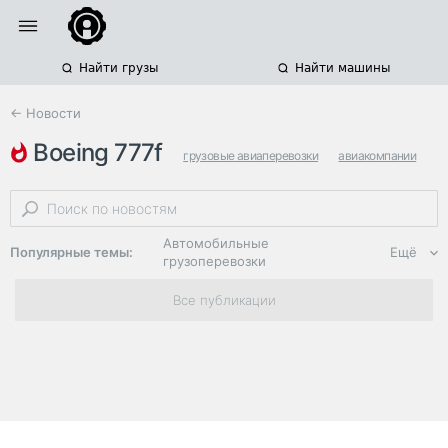
Найти грузы
Найти машины
← Новости
boeing 777f
грузовые авиаперевозки
авиакомпании
грузовые самолеты
Автомобильные
Популярные темы:
Ещё
грузоперевозки
Региональная
Все публикации
логистика
ЭДО, ИТ в
логистике
Дороги,
инфраструктура