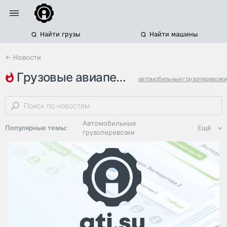
Найти грузы
Найти машины
← Новости
грузовые авиаперевозки
автомобильные грузоперевозки
железнодорожные грузоперевозки
авиакомпании
Автомобильные
Популярные темы:
Ещё
грузоперевозки
Региональная
логистика
ЭДО, ИТ в
логистике
Дороги,
инфраструктура