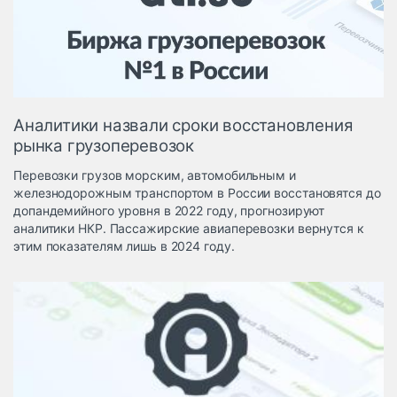
Логистика, грузы
Негабаритные и
опасные грузы
Безопасность и
страхование
Аналитики назвали сроки восстановления
Таможня и ВЭД
рынка грузоперевозок
Склады и
Перевозки грузов морским, автомобильным и
грузовые
железнодорожным транспортом в России восстановятся до
терминалы
допандемийного уровня в 2022 году, прогнозируют
Коммерческий
аналитики НКР. Пассажирские авиаперевозки вернутся к
транспорт
этим показателям лишь в 2024 году.
Спецтехника
Автосервис,
запчасти, шины
Топливо, масла и
Дзен
автохимия