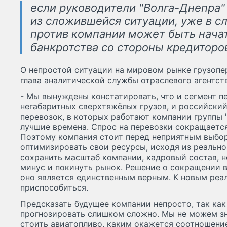
если руководители "Волга-Днепра"
из сложившейся ситуации, уже в 
против компании может быть нача
банкротства со стороны кредиторо
О непростой ситуации на мировом рынке грузопер
глава аналитической службы отраслевого агентст
- Мы вынуждены констатировать, что и сегмент п
негабаритных сверхтяжёлых грузов, и российский
перевозок, в которых работают компании группы 
лучшие времена. Спрос на перевозки сокращается,
Поэтому компания стоит перед неприятным выбор
оптимизировать свои ресурсы, исходя из реально
сохранить масштаб компании, кадровый состав, н
минус и покинуть рынок. Решение о сокращении в
оно является единственным верным. К новым реа
приспособиться.
Предсказать будущее компании непросто, так ка
прогнозировать слишком сложно. Мы не можем зна
стоить авиатопливо, каким окажется соотношение