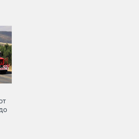
от
до