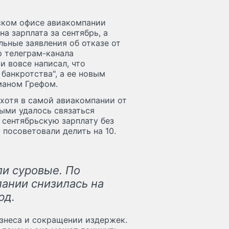
ском офисе авиакомпании
а зарплата за сентябрь, а
ьные заявления об отказе от
р телеграм-канала
и вовсе написал, что
 банкротства", а ее новым
маном Грефом.
 хотя в самой авиакомпании от
рыми удалось связаться
и сентябрьскую зарплату без
посоветовали делить на 10.
ли суровые. По
пании снизилась на
лрд.
изнеса и сокращении издержек.