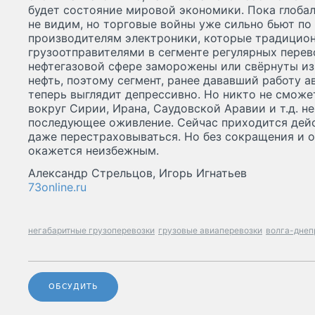
будет состояние мировой экономики. Пока глоба
не видим, но торговые войны уже сильно бьют по 
производителям электроники, которые традицио
грузоотправителями в сегменте регулярных перев
нефтегазовой сфере заморожены или свёрнуты из-
нефть, поэтому сегмент, ранее дававший работу а
теперь выглядит депрессивно. Но никто не сможе
вокруг Сирии, Ирана, Саудовской Аравии и т.д. н
последующее оживление. Сейчас приходится дей
даже перестраховываться. Но без сокращения и 
окажется неизбежным.
Александр Стрельцов, Игорь Игнатьев
73online.ru
негабаритные грузоперевозки
грузовые авиаперевозки
волга-днеп
ОБСУДИТЬ