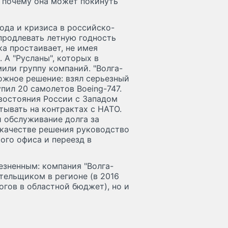
, почему она может покинуть
ода и кризиса в российско-
 продлевать летную годность
ка простаивает, не имея
А "Русланы", которых в
мили группу компаний. "Волга-
ожное решение: взял серьезный
упил 20 самолетов Boeing-747.
ивостояния России с Западом
тывать на контрактах с НАТО.
и обслуживание долга за
в качестве решения руководство
ого офиса и переезд в
езненным: компания "Волга-
тельщиком в регионе (в 2016
огов в областной бюджет), но и