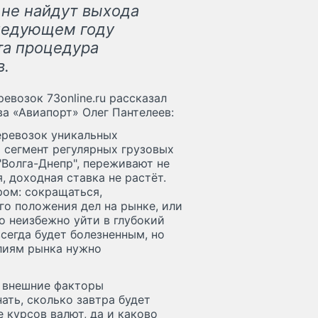
 не найдут выхода
следующем году
та процедура
в.
евозок 73online.ru рассказал
ва «Авиапорт» Олег Пантелеев:
еревозок уникальных
 сегмент регулярных грузовых
"Волга-Днепр", переживают не
 доходная ставка не растёт.
ом: сокращаться,
го положения дел на рынке, или
о неизбежно уйти в глубокий
сегда будет болезненным, но
лиям рынка нужно
к внешние факторы
ть, сколько завтра будет
 курсов валют, да и каково