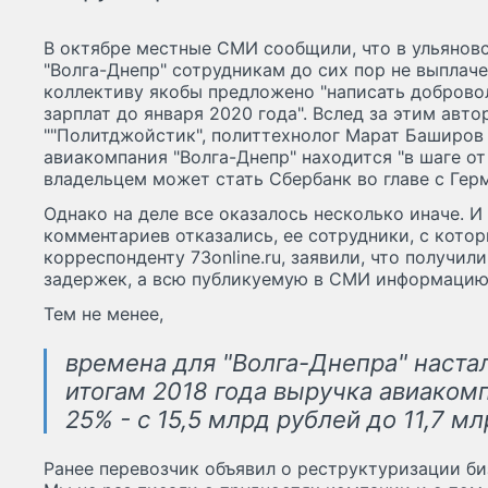
В октябре местные СМИ сообщили, что в ульянов
"Волга-Днепр" сотрудникам до сих пор не выплачен
коллективу якобы предложено "написать добровол
зарплат до января 2020 года". Вслед за этим авто
""Политджойстик", политтехнолог Марат Баширов 
авиакомпания "Волга-Днепр" находится "в шаге от
владельцем может стать Сбербанк во главе с Гер
Однако на деле все оказалось несколько иначе. И
комментариев отказались, ее сотрудники, с кото
корреспонденту 73online.ru, заявили, что получил
задержек, а всю публикуемую в СМИ информацию 
Тем не менее,
времена для "Волга-Днепра" наста
итогам 2018 года выручка авиаком
25% - с 15,5 млрд рублей до 11,7 м
Ранее перевозчик объявил о реструктуризации б