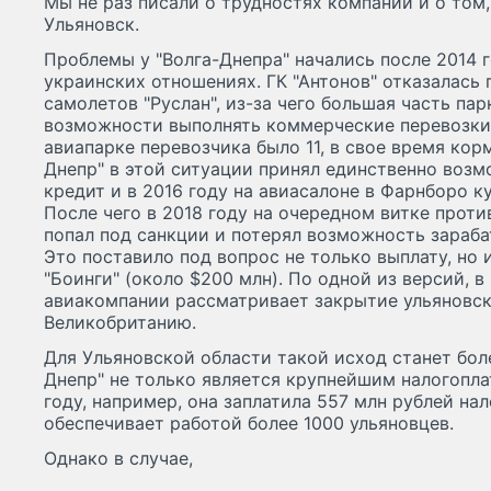
Мы не раз писали о трудностях компании и о том
Ульяновск.
Проблемы у "Волга-Днепра" начались после 2014 г
украинских отношениях. ГК "Антонов" отказалась
самолетов "Руслан", из-за чего большая часть пар
возможности выполнять коммерческие перевозки. 
авиапарке перевозчика было 11, в свое время кор
Днепр" в этой ситуации принял единственно возм
кредит и в 2016 году на авиасалоне в Фарнборо к
После чего в 2018 году на очередном витке прот
попал под санкции и потерял возможность зараба
Это поставило под вопрос не только выплату, но 
"Боинги" (около $200 млн). По одной из версий, 
авиакомпании рассматривает закрытие ульяновск
Великобританию.
Для Ульяновской области такой исход станет бол
Днепр" не только является крупнейшим налогопла
году, например, она заплатила 557 млн рублей нал
обеспечивает работой более 1000 ульяновцев.
Однако в случае,