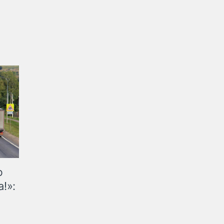
ю
!»: