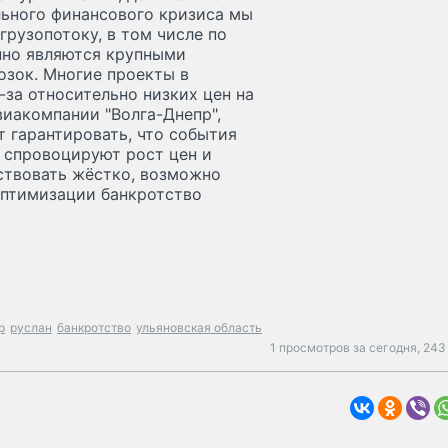
льного финансового кризиса мы
грузопотоку, в том числе по
нно являются крупными
озок. Многие проекты в
за относительно низких цен на
виакомпании "Волга-Днепр",
т гарантировать, что события
е спровоцируют рост цен и
ствовать жёстко, возможно
оптимизации банкротство
р
руслан
банкротство
ульяновская область
1 просмотров за сегодня,
243