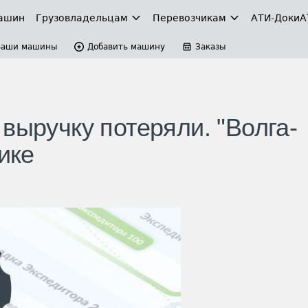
ашин
Грузовладельцам
Перевозчикам
АТИ-Доки
А
Ваши машины
Добавить машину
Заказы
выручку потеряли. "Волга-
ике