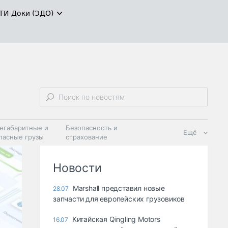
ТИ-Доки (ЭДО)
егабаритные и
Безопасность и
Ещё
пасные грузы
страхование
 масла и
Дзен
ия
Новости
Marshall представил новые
28.07
запчасти для европейских грузовиков
Китайская Qingling Motors
16.07