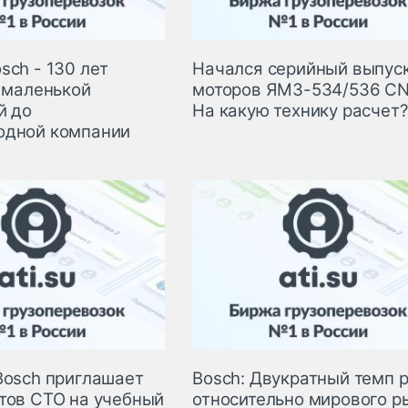
sch - 130 лет
Начался серийный выпус
т маленькой
моторов ЯМЗ-534/536 CN
й до
На какую технику расчет?
одной компании
Bosch приглашает
Bosch: Двукратный темп 
тов СТО на учебный
относительно мирового р