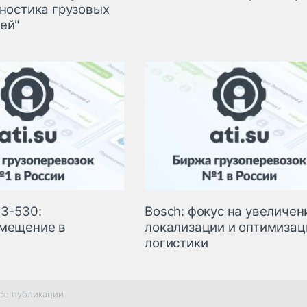
гностика грузовых
ей"
З-530:
Bosch: фокус на увеличен
мещение в
локализации и оптимизац
логистики
се публикации