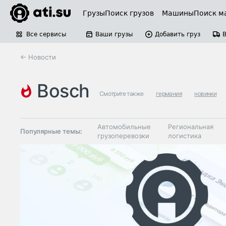
Грузы
Поиск грузов
Машины
Поиск м
Все сервисы
Ваши грузы
Добавить груз
← Новости
bosch
Смотрите также
германия
новинки
Автомобильные
Региональная
Популярные темы:
грузоперевозки
логистика
Склады и
Таможня и ВЭД
грузовые
терминалы