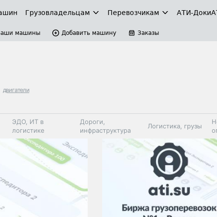
ашин
Грузовладельцам
Перевозчикам
АТИ-Доки
А
Ваши машины
Добавить машину
Заказы
двигатели
ЭДО, ИТ в
Дороги,
Н
Логистика, грузы
логистике
инфраструктура
о
Коммерческий
Автосервис,
Топливо,
Спецтехника
транспорт
запчасти, шины
автохим