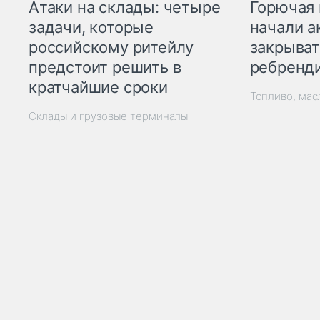
Горючая 
Атаки на склады: четыре
начали а
задачи, которые
закрыват
российскому ритейлу
ребренд
предстоит решить в
кратчайшие сроки
Топливо, мас
Склады и грузовые терминалы