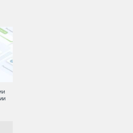
ии
ии