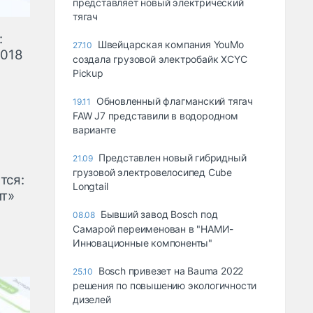
представляет новый электрический
тягач
:
Швейцарская компания YouMo
27.10
2018
создала грузовой электробайк XCYC
Pickup
Обновленный флагманский тягач
19.11
FAW J7 представили в водородном
варианте
Представлен новый гибридный
21.09
грузовой электровелосипед Cube
тся:
Longtail
ит»
Бывший завод Bosch под
08.08
Самарой переименован в "НАМИ-
Инновационные компоненты"
Bosch привезет на Bauma 2022
25.10
решения по повышению экологичности
дизелей