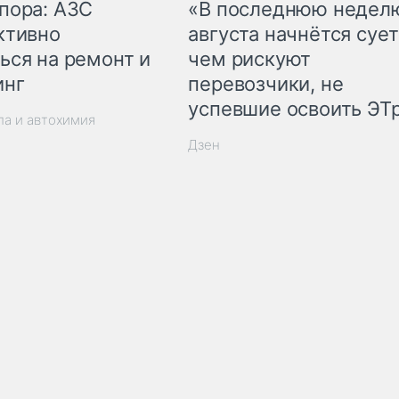
пора: АЗС
«В последнюю недел
ктивно
августа начнётся сует
ься на ремонт и
чем рискуют
инг
перевозчики, не
успевшие освоить ЭТ
ла и автохимия
Дзен