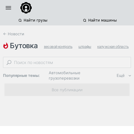
Найти грузы
Найти машины
← Новости
бутовка
весовой контроль
штрафы
калужская область
Автомобильные
Популярные темы:
Ещё
грузоперевозки
Региональная
Все публикации
логистика
ЭДО, ИТ в
логистике
Дороги,
инфраструктура