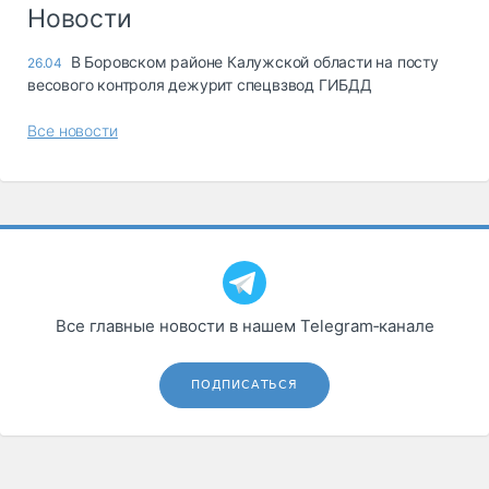
Логистика, грузы
Новости
Негабаритные и
В Боровском районе Калужской области на посту
26.04
опасные грузы
весового контроля дежурит спецвзвод ГИБДД
Безопасность и
страхование
Все новости
Таможня и ВЭД
Склады и
грузовые
терминалы
Коммерческий
транспорт
Все главные новости в нашем Telegram‑канале
Спецтехника
Автосервис,
ПОДПИСАТЬСЯ
запчасти, шины
Топливо, масла и
Дзен
автохимия