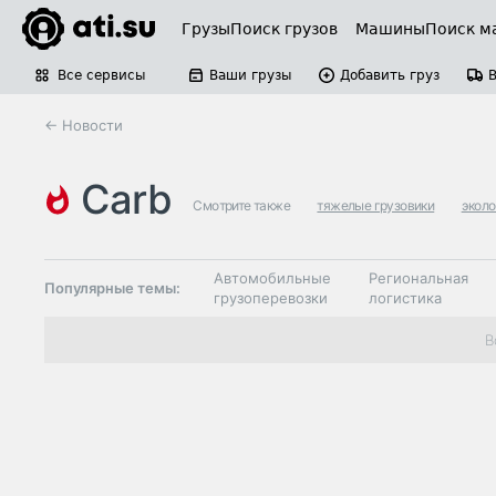
Грузы
Поиск грузов
Машины
Поиск м
Все сервисы
Ваши грузы
Добавить груз
← Новости
carb
Смотрите также
тяжелые грузовики
эколо
Автомобильные
Региональная
Популярные темы:
грузоперевозки
логистика
Склады и
В
Таможня и ВЭД
грузовые
терминалы