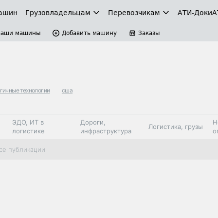
ашин
Грузовладельцам
Перевозчикам
АТИ-Доки
А
Ваши машины
Добавить машину
Заказы
гичные технологии
сша
ЭДО, ИТ в
Дороги,
Н
Логистика, грузы
логистике
инфраструктура
о
Коммерческий
Автосервис,
Топливо,
се публикации
Спецтехника
транспорт
запчасти, шины
автохим