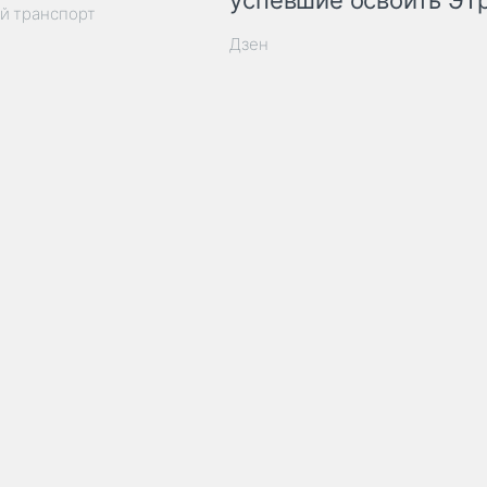
успевшие освоить ЭТ
й транспорт
Дзен