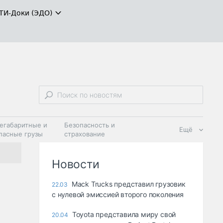
ТИ-Доки (ЭДО)
егабаритные и
Безопасность и
Ещё
пасные грузы
страхование
 масла и
Дзен
ия
Новости
Mack Trucks представил грузовик
22.03
с нулевой эмиссией второго поколения
Toyota представила миру свой
20.04