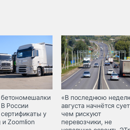
 бетономешалки
«В последнюю недел
 В России
августа начнётся сует
 сертификаты у
чем рискуют
 и Zoomlion
перевозчики, не