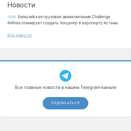
Логистика, грузы
Новости
Негабаритные и
Бельгийская грузовая авиакомпания Challenge
11.06
опасные грузы
Airlines планирует создать техцентр в аэропорту Астаны
Безопасность и
страхование
Все новости
Таможня и ВЭД
Склады и
грузовые
терминалы
Коммерческий
транспорт
Все главные новости в нашем Telegram‑канале
Спецтехника
Автосервис,
ПОДПИСАТЬСЯ
запчасти, шины
Топливо, масла и
Дзен
автохимия