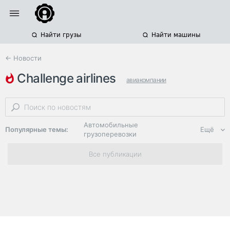
Найти грузы
Найти машины
← Новости
challenge airlines
авиакомпании
грузовые авиаперевозки
аэропорт астана
Автомобильные
Популярные темы:
Ещё
грузоперевозки
Региональная
Все публикации
логистика
ЭДО, ИТ в
логистике
Дороги,
инфраструктура