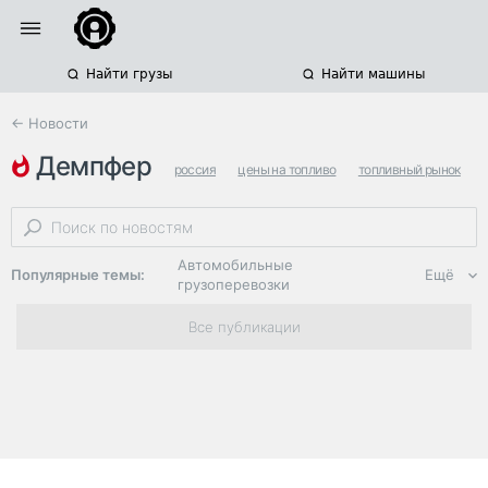
Найти грузы
Найти машины
← Новости
демпфер
россия
цены на топливо
топливный рынок
Автомобильные
Популярные темы:
Ещё
грузоперевозки
Региональная
Все публикации
логистика
ЭДО, ИТ в
логистике
Дороги,
инфраструктура