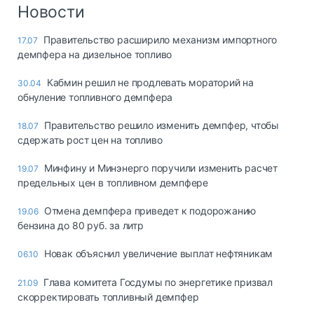
Логистика, грузы
Новости
Негабаритные и
Правительство расширило механизм импортного
17.07
опасные грузы
демпфера на дизельное топливо
Безопасность и
страхование
Кабмин решил не продлевать мораторий на
30.04
обнуление топливного демпфера
Таможня и ВЭД
Правительство решило изменить демпфер, чтобы
18.07
Склады и
сдержать рост цен на топливо
грузовые
терминалы
Минфину и Минэнерго поручили изменить расчет
19.07
Коммерческий
предельных цен в топливном демпфере
транспорт
Отмена демпфера приведет к подорожанию
19.06
Спецтехника
бензина до 80 руб. за литр
Автосервис,
Новак объяснил увеличение выплат нефтяникам
06.10
запчасти, шины
Топливо, масла и
Глава комитета Госдумы по энергетике призвал
21.09
Дзен
автохимия
скорректировать топливный демпфер