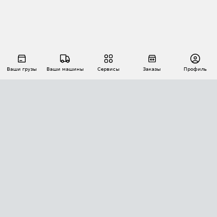
Ваши грузы
Ваши машины
Сервисы
Заказы
Профиль
АВТОМАТИЗАЦИЯ ПЕРЕВОЗОК
Площадки
Заказы
Торги
Тендеры
АТИ-Доки
GPS-мониторинг
АТИ Мессенджер
Цепочки грузов
API ATI.SU
ПОЛЕЗНОЕ
Расчет расстояний
БЕЗОПАСНОСТЬ
Академия ATI.SU