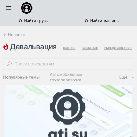
Найти грузы
Найти машины
← Новости
девальвация
валюта
казахстан
импорт алкоголя
Автомобильные
Популярные темы:
Ещё
грузоперевозки
Региональная
логистика
ЭДО, ИТ в
логистике
Дороги,
инфраструктура