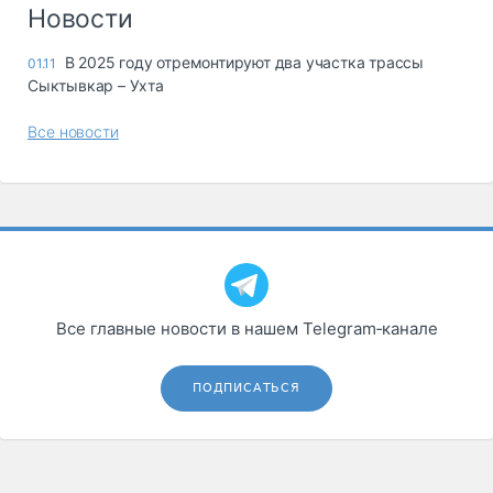
Логистика, грузы
Новости
Негабаритные и
В 2025 году отремонтируют два участка трассы
01.11
опасные грузы
Сыктывкар – Ухта
Безопасность и
страхование
Все новости
Таможня и ВЭД
Склады и
грузовые
терминалы
Коммерческий
транспорт
Все главные новости в нашем Telegram‑канале
Спецтехника
Автосервис,
ПОДПИСАТЬСЯ
запчасти, шины
Топливо, масла и
Дзен
автохимия