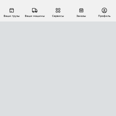
Ваши грузы
Ваши машины
Сервисы
Заказы
Профиль
АВТОМАТИЗАЦИЯ ПЕРЕВОЗОК
Площадки
Заказы
Торги
Тендеры
АТИ-Доки
GPS-мониторинг
АТИ Мессенджер
Цепочки грузов
API ATI.SU
ПОЛЕЗНОЕ
Расчет расстояний
БЕЗОПАСНОСТЬ
Академия ATI.SU
ATI.SU о безопасности
Звезды ATI.SU на вашем сайте
КОНТАКТЫ И ТАРИФЫ
Памятка по проверке контрагентов
Индекс ATI.SU FTL РФ
О системе ATI.SU
Светофор+
Средние ставки
ИНФОРМАЦИЯ