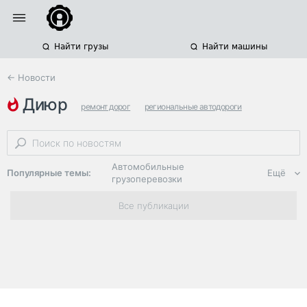
Найти грузы
Найти машины
← Новости
диюр
ремонт дорог
региональные автодороги
планы на 2025 год
Автомобильные
Популярные темы:
Ещё
грузоперевозки
Региональная
Все публикации
логистика
ЭДО, ИТ в
логистике
Дороги,
инфраструктура