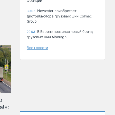
Франции
Norvestor приобретает
30.05
дистрибьютора грузовых шин Colmec
Group
В Европе появился новый бренд
20.03
грузовых шин Albourgh
Все новости
ю
а!»: