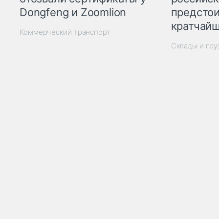
Dongfeng и Zoomlion
предстои
кратчайш
Коммерческий транспорт
Склады и гр