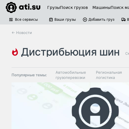
Грузы
Поиск грузов
Машины
Поиск м
Все сервисы
Ваши грузы
Добавить груз
← Новости
дистрибьюция шин
См
Автомобильные
Региональная
Популярные темы:
грузоперевозки
логистика
Склады и
Таможня и ВЭД
грузовые
терминалы