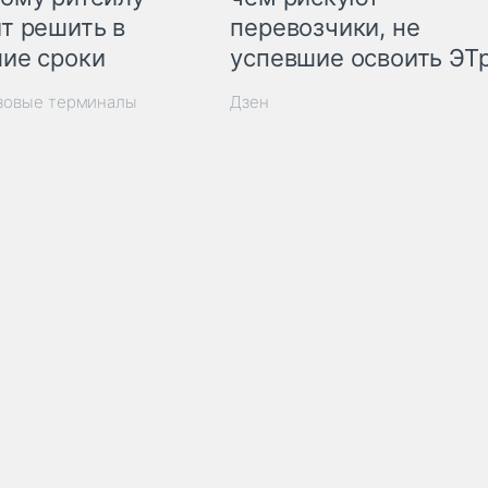
т решить в
перевозчики, не
ие сроки
успевшие освоить ЭТ
узовые терминалы
Дзен