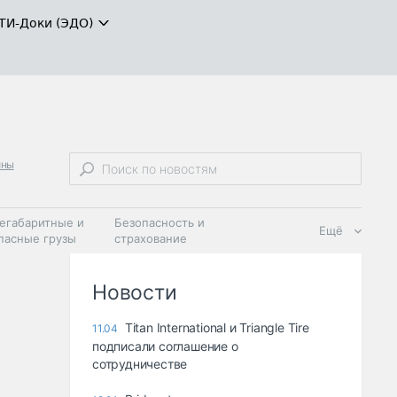
ТИ-Доки (ЭДО)
ины
егабаритные и
Безопасность и
Ещё
пасные грузы
страхование
 масла и
Дзен
ия
Новости
Titan International и Triangle Tire
11.04
подписали соглашение о
сотрудничестве