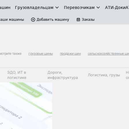
ашин
Грузовладельцам
Перевозчикам
АТИ-Доки
А
Ваши машины
Добавить машину
Заказы
отрите также
грузовые шины
продажи шин
сельскохозяйственные ш
ЭДО, ИТ в
Дороги,
Н
Логистика, грузы
логистике
инфраструктура
о
Коммерческий
Автосервис,
Топливо,
Спецтехника
транспорт
запчасти, шины
автохим