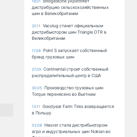
Bridgestone укрепляет
18.01
дистрибуцию сельскохозяйственных
шин в Великобритании
Vaculug станет официальным
20.11
дистрибьютором шин Triangle OTR в
Великобритании
Point S запускает собственный
17.08
бренд грузовых шин
Continental строит собственный
27.09
распределительный центр в США
Производство грузовых шин
30.05
Torque перенесено во Вьетнам
Goodyear Farm Tires возвращается
13.11
в Польшу
Heuver стала дистрибьютором
03.08
агро и индустриальных шин Nokian во