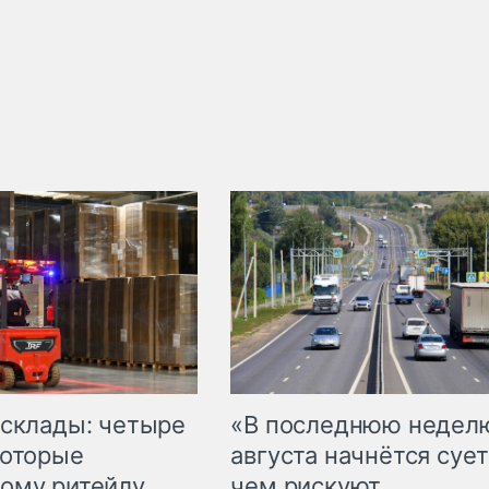
 склады: четыре
«В последнюю недел
которые
августа начнётся сует
ому ритейлу
чем рискуют