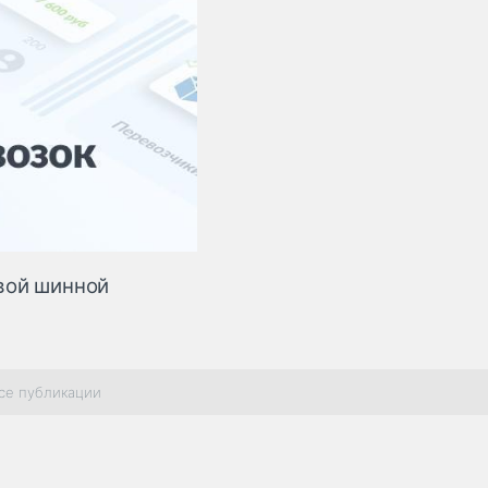
вой шинной
се публикации