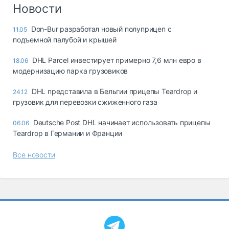
Логистика, грузы
Новости
Негабаритные и
Don-Bur разработал новый полуприцеп с
11.05
опасные грузы
подъемной палубой и крышей
Безопасность и
страхование
DHL Parcel инвестирует примерно 7,6 млн евро в
18.06
модернизацию парка грузовиков
Таможня и ВЭД
DHL представила в Бельгии прицепы Teardrop и
24.12
Склады и
грузовик для перевозки сжиженного газа
грузовые
терминалы
Deutsche Post DHL начинает использовать прицепы
06.06
Коммерческий
Teardrop в Германии и Франции
транспорт
Все новости
Спецтехника
Автосервис,
запчасти, шины
Топливо, масла и
Дзен
автохимия