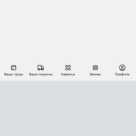
Ваши грузы
Ваши машины
Сервисы
Заказы
Профиль
АВТОМАТИЗАЦИЯ ПЕРЕВОЗОК
Площадки
Заказы
Торги
Тендеры
АТИ-Доки
GPS-мониторинг
АТИ Мессенджер
Цепочки грузов
API ATI.SU