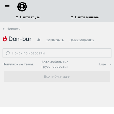
Найти грузы
Найти машины
← Новости
don-bur
dhl
полуприцепы
прицепостроение
Автомобильные
Популярные темы:
Ещё
грузоперевозки
Региональная
Все публикации
логистика
ЭДО, ИТ в
логистике
Дороги,
инфраструктура