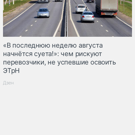
«В последнюю неделю августа
начнётся суета!»: чем рискуют
перевозчики, не успевшие освоить
ЭТрН
Дзен