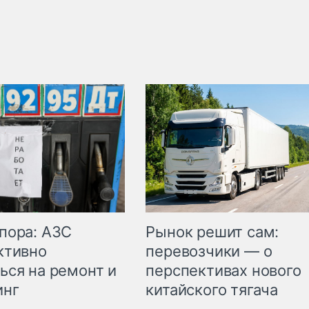
пора: АЗС
Рынок решит сам:
ктивно
перевозчики — о
ься на ремонт и
перспективах нового
инг
китайского тягача