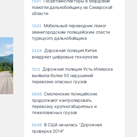
Госавтоинспекторы в Мордовии
13.01
помогли дальнобойщику из Самарской
области
Мобильный переводчик помог
13.02
звенигородским полицейским спасти
турецкого дальнобойщика
Дорожная полиция Китая
23.04
внедряет цифровые технологии
Дорожная полиция Усть-Илимска
15.12
выявила более 50 нарушений
перевозки опасных грузов
Смоленские полицейские
09.06
продолжают контролировать
перевозку крупногабаритных и
тяжеловесных грузов
В США началась "Дорожная
05.06
проверка 2014"