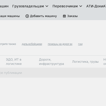
ашин
Грузовладельцам
Перевозчикам
АТИ-Доки
А
Ваши машины
Добавить машину
Заказы
трите также
дальнобойщики
помощь на дорогах
гаи
ЭДО, ИТ в
Дороги,
Н
Логистика, грузы
логистике
инфраструктура
о
Коммерческий
Автосервис,
Топливо,
се публикации
Спецтехника
транспорт
запчасти, шины
автохим