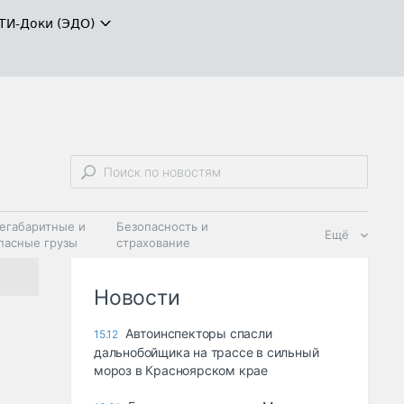
ТИ-Доки (ЭДО)
егабаритные и
Безопасность и
Ещё
пасные грузы
страхование
 масла и
Дзен
ия
Новости
Автоинспекторы спасли
15.12
дальнобойщика на трассе в сильный
мороз в Красноярском крае