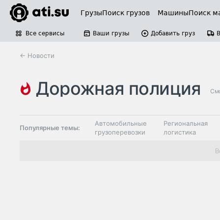
Грузы
Поиск грузов
Машины
Поиск м
Все сервисы
Ваши грузы
Добавить груз
← Новости
дорожная полиция
Смо
Автомобильные
Региональная
Популярные темы:
грузоперевозки
логистика
Склады и
В
Таможня и ВЭД
грузовые
терминалы