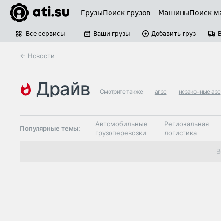
Грузы
Поиск грузов
Машины
Поиск м
Все сервисы
Ваши грузы
Добавить груз
← Новости
драйв
Смотрите также
агзс
незаконные азс
Автомобильные
Региональная
Популярные темы:
грузоперевозки
логистика
Склады и
В
Таможня и ВЭД
грузовые
терминалы