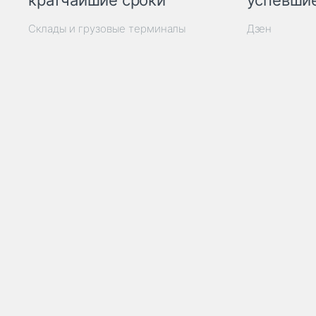
кратчайшие сроки
успевшие
Склады и грузовые терминалы
Дзен