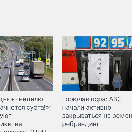
Горючая пора: АЗС
еднюю неделю
начали активно
ачнётся суета!»:
закрываться на ремон
куют
ребрендинг
ики, не