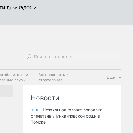
ТИ-Доки (ЭДО)
егабаритные и
Безопасность и
Ещё
пасные грузы
страхование
 масла и
Дзен
ия
Новости
Незаконная газовая заправка
09.06
опечатана у Михайловской рощи в
Томске