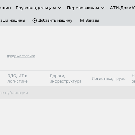
ашин
Грузовладельцам
Перевозчикам
АТИ-Доки
А
Ваши машины
Добавить машину
Заказы
продажа топлива
ЭДО, ИТ в
Дороги,
Н
Логистика, грузы
логистике
инфраструктура
о
Коммерческий
Автосервис,
Топливо,
се публикации
Спецтехника
транспорт
запчасти, шины
автохим