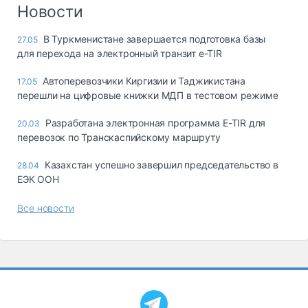
Логистика, грузы
Новости
Негабаритные и
В Туркменистане завершается подготовка базы
27.05
опасные грузы
для перехода на электронный транзит e-TIR
Безопасность и
страхование
Автоперевозчики Киргизии и Таджикистана
17.05
перешли на цифровые книжки МДП в тестовом режиме
Таможня и ВЭД
Разработана электронная программа E-TIR для
20.03
Склады и
перевозок по Транскаспийскому маршруту
грузовые
терминалы
Казахстан успешно завершил председательство в
28.04
Коммерческий
ЕЭК ООН
транспорт
Все новости
Спецтехника
Автосервис,
запчасти, шины
Топливо, масла и
Дзен
автохимия