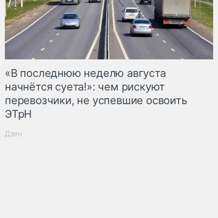
«В последнюю неделю августа
начнётся суета!»: чем рискуют
перевозчики, не успевшие освоить
ЭТрН
Дзен