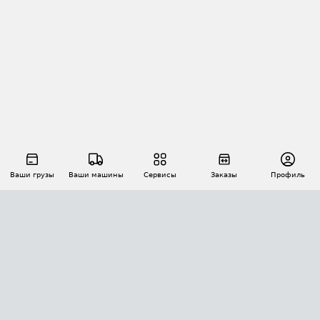
Ваши грузы
Ваши машины
Сервисы
Заказы
Профиль
АВТОМАТИЗАЦИЯ ПЕРЕВОЗОК
Площадки
Заказы
Торги
Тендеры
АТИ-Доки
GPS-мониторинг
АТИ Мессенджер
Цепочки грузов
API ATI.SU