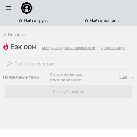
Найти грузы
Найти машины
← Новости
еэк оон
международные автоперевозки
цифровизация
центральная азия
Автомобильные
Популярные темы:
Ещё
грузоперевозки
Региональная
Все публикации
логистика
ЭДО, ИТ в
логистике
Дороги,
инфраструктура