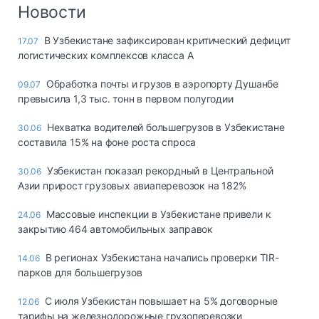
Логистика, грузы
Новости
Негабаритные и
В Узбекистане зафиксирован критический дефицит
17.07
опасные грузы
логистических комплексов класса А
Безопасность и
страхование
Обработка почты и грузов в аэропорту Душанбе
09.07
превысила 1,3 тыс. тонн в первом полугодии
Таможня и ВЭД
Нехватка водителей большегрузов в Узбекистане
30.06
Склады и
составила 15% на фоне роста спроса
грузовые
терминалы
Узбекистан показал рекордный в Центральной
30.06
Коммерческий
Азии прирост грузовых авиаперевозок на 182%
транспорт
Массовые инспекции в Узбекистане привели к
24.06
Спецтехника
закрытию 464 автомобильных заправок
Автосервис,
В регионах Узбекистана начались проверки TIR-
14.06
запчасти, шины
парков для большегрузов
Топливо, масла и
Дзен
автохимия
С июля Узбекистан повышает на 5% договорные
12.06
тарифы на железнодорожные грузоперевозки