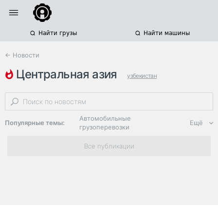
Найти грузы
Найти машины
← Новости
центральная азия
узбекистан
международные автоперевозки
iru
Автомобильные
Популярные темы:
Ещё
грузоперевозки
Региональная
Все публикации
логистика
ЭДО, ИТ в
логистике
Дороги,
инфраструктура