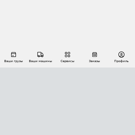
Ваши грузы
Ваши машины
Сервисы
Заказы
Профиль
АВТОМАТИЗАЦИЯ ПЕРЕВОЗОК
Площадки
Заказы
Торги
Тендеры
АТИ-Доки
GPS-мониторинг
АТИ Мессенджер
Цепочки грузов
API ATI.SU
ПОЛЕЗНОЕ