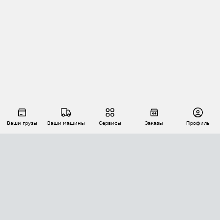
Ваши грузы
Ваши машины
Сервисы
Заказы
Профиль
АВТОМАТИЗАЦИЯ ПЕРЕВОЗОК
Площадки
Заказы
Торги
Тендеры
АТИ-Доки
GPS-мониторинг
АТИ Мессенджер
Цепочки грузов
API ATI.SU