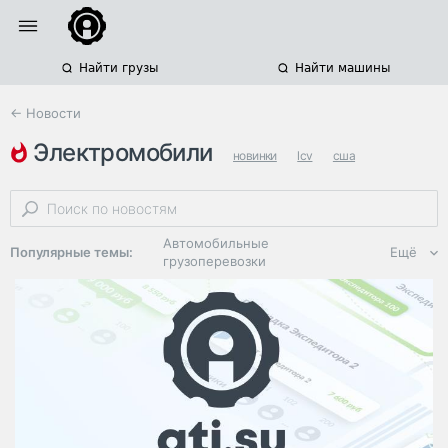
Найти грузы
Найти машины
← Новости
электромобили
новинки
lcv
сша
Автомобильные
Популярные темы:
Ещё
грузоперевозки
Региональная
логистика
ЭДО, ИТ в
логистике
Дороги,
инфраструктура