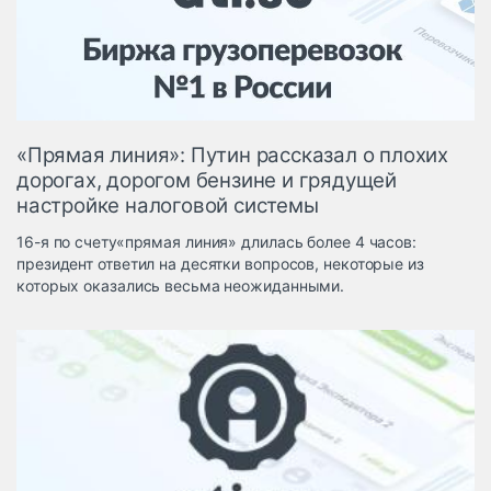
Логистика, грузы
Негабаритные и
опасные грузы
Безопасность и
страхование
«Прямая линия»: Путин рассказал о плохих
Таможня и ВЭД
дорогах, дорогом бензине и грядущей
настройке налоговой системы
Склады и
грузовые
16-я по счету«прямая линия» длилась более 4 часов:
терминалы
президент ответил на десятки вопросов, некоторые из
Коммерческий
которых оказались весьма неожиданными.
транспорт
Спецтехника
Автосервис,
запчасти, шины
Топливо, масла и
Дзен
автохимия