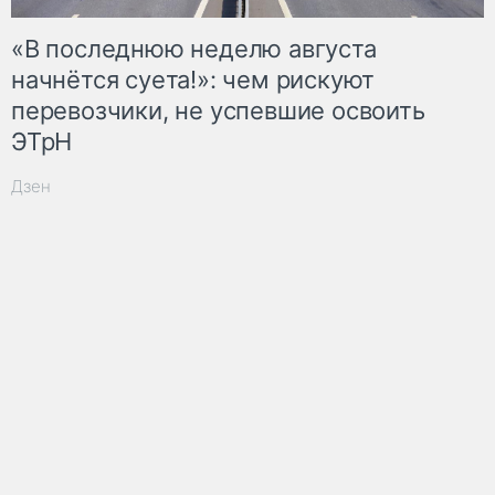
«В последнюю неделю августа
начнётся суета!»: чем рискуют
перевозчики, не успевшие освоить
ЭТрН
Дзен