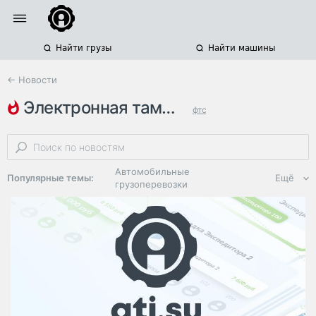
Найти грузы
Найти машины
← Новости
электронная таможня
фтс
электронное декларирование
нижегородская область
Автомобильные
Популярные темы:
Ещё
грузоперевозки
Региональная
логистика
ЭДО, ИТ в
логистике
Дороги,
инфраструктура