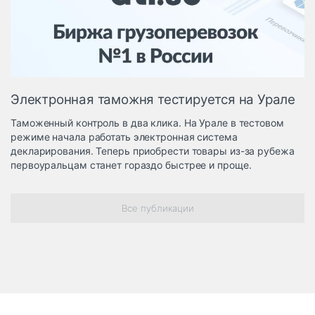
Логистика, грузы
Негабаритные и
опасные грузы
Безопасность и
страхование
Электронная таможня тестируется на Урале
Таможня и ВЭД
Таможенный контроль в два клика. На Урале в тестовом
Склады и
режиме начала работать электронная система
грузовые
декларирования. Теперь приобрести товары из-за рубежа
терминалы
первоуральцам станет гораздо быстрее и проще.
Коммерческий
транспорт
Все публикации
Спецтехника
Автосервис,
запчасти, шины
Топливо, масла и
Дзен
автохимия