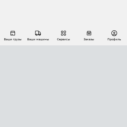
Ваши грузы
Ваши машины
Сервисы
Заказы
Профиль
АВТОМАТИЗАЦИЯ ПЕРЕВОЗОК
Площадки
Заказы
Торги
Тендеры
АТИ-Доки
GPS-мониторинг
АТИ Мессенджер
Цепочки грузов
API ATI.SU
ПОЛЕЗНОЕ
Расчет расстояний
БЕЗОПАСНОСТЬ
Академия ATI.SU