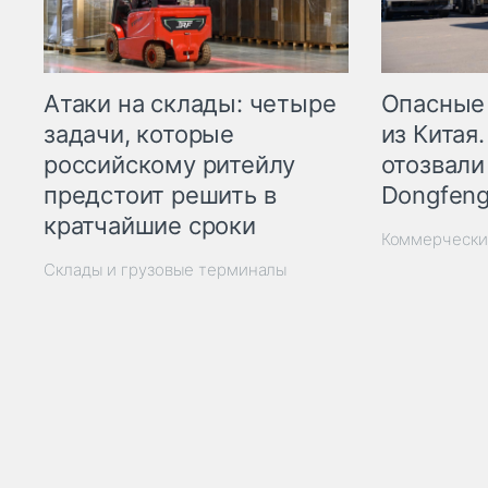
Опасные
Атаки на склады: четыре
из Китая.
задачи, которые
отозвали
российскому ритейлу
Dongfeng
предстоит решить в
кратчайшие сроки
Коммерчески
Склады и грузовые терминалы