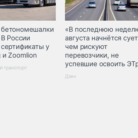
 бетономешалки
«В последнюю недел
 В России
августа начнётся сует
 сертификаты у
чем рискуют
 и Zoomlion
перевозчики, не
успевшие освоить ЭТ
й транспорт
Дзен