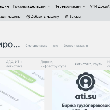
ашин
Грузовладельцам
Перевозчикам
АТИ-Доки
А
Ваши машины
Добавить машину
Заказы
ание
Смотрите также
фтс
бизнес и таможня
ЭДО, ИТ в
Дороги,
Н
Логистика, грузы
логистике
инфраструктура
о
Коммерческий
Автосервис,
Топливо,
Спецтехника
транспорт
запчасти, шины
автохим