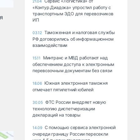
Сервис «Логистика» от
21.04
«Контур.Диадока» упростил работу с
транспортным ЭДО для перевозчиков
я
ИП
Таможенная и налоговая службы
03.12
РФ договорились об информационном
взаимодействии
Минтранс и МВД работают над
15.11
обеспечением доступа к электронным
перевозочным документам без связи
Южная электронная таможня
18.06
отмечает пятилетний юбилей
ФТС России внедряет новую
30.05
технологию диспетчеризации
деклараций на товары
С помощью сервиса электронной
14.09
очереди границу России пересекли