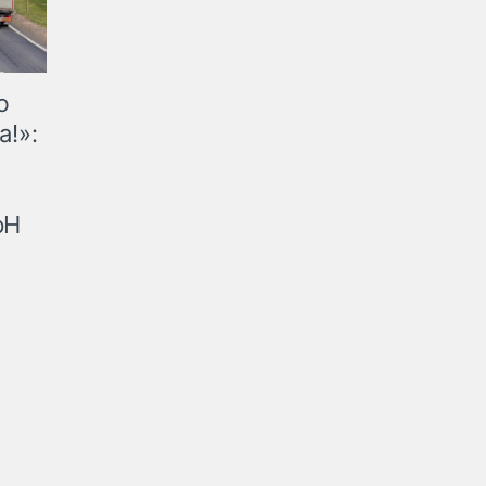
ю
а!»:
рН