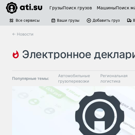
Грузы
Поиск грузов
Машины
Поиск м
Все сервисы
Ваши грузы
Добавить груз
← Новости
электронное деклариров
предварительное информирование
Автомобильные
Региональная
Популярные темы:
грузоперевозки
логистика
Склады и
Таможня и ВЭД
грузовые
терминалы