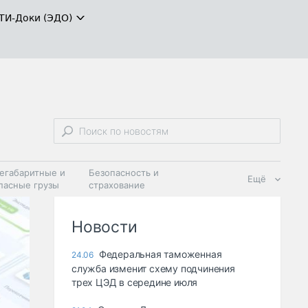
ТИ-Доки (ЭДО)
егабаритные и
Безопасность и
Ещё
пасные грузы
страхование
 масла и
Дзен
ия
Новости
Федеральная таможенная
24.06
служба изменит схему подчинения
трех ЦЭД в середине июля