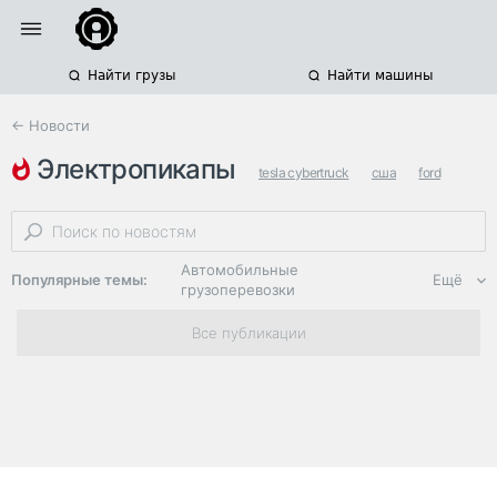
Найти грузы
Найти машины
← Новости
электропикапы
tesla cybertruck
сша
ford
Автомобильные
Популярные темы:
Ещё
грузоперевозки
Региональная
Все публикации
логистика
ЭДО, ИТ в
логистике
Дороги,
инфраструктура