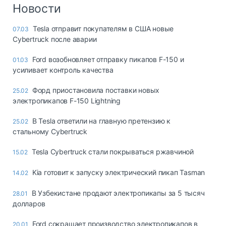
Логистика, грузы
Новости
Негабаритные и
Tesla отправит покупателям в США новые
07.03
опасные грузы
Cybertruck после аварии
Безопасность и
страхование
Ford возобновляет отправку пикапов F-150 и
01.03
усиливает контроль качества
Таможня и ВЭД
Форд приостановила поставки новых
25.02
Склады и
электропикапов F-150 Lightning
грузовые
терминалы
В Tesla ответили на главную претензию к
25.02
Коммерческий
стальному Cybertruck
транспорт
Tesla Cybertruck стали покрываться ржавчиной
15.02
Спецтехника
Kia готовит к запуску электрический пикап Tasman
14.02
Автосервис,
запчасти, шины
В Узбекистане продают электропикапы за 5 тысяч
28.01
Топливо, масла и
долларов
Дзен
автохимия
Ford сокращает производство электропикапов в
20.01