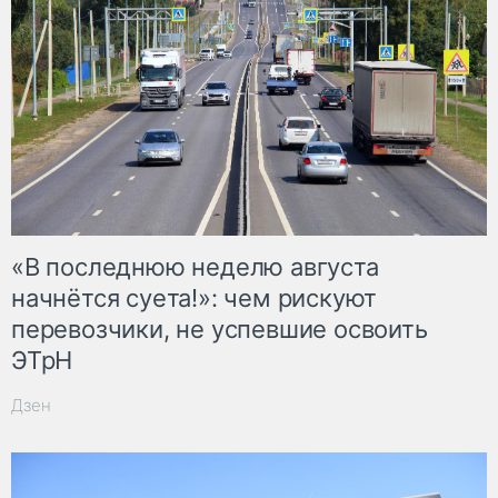
«В последнюю неделю августа
начнётся суета!»: чем рискуют
перевозчики, не успевшие освоить
ЭТрН
Дзен