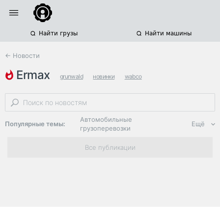
Найти грузы
Найти машины
← Новости
ermax
grunwald
новинки
wabco
Автомобильные
Популярные темы:
Ещё
грузоперевозки
Региональная
Все публикации
логистика
ЭДО, ИТ в
логистике
Дороги,
инфраструктура