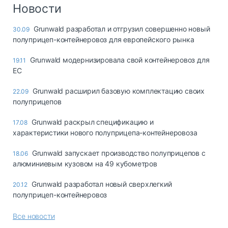
Логистика, грузы
Новости
Негабаритные и
Grunwald разработал и отгрузил совершенно новый
30.09
опасные грузы
полуприцеп-контейнеровоз для европейского рынка
Безопасность и
страхование
Grunwald модернизировала свой контейнеровоз для
19.11
EC
Таможня и ВЭД
Grunwald расширил базовую комплектацию своих
22.09
Склады и
полуприцепов
грузовые
терминалы
Grunwald раскрыл спецификацию и
17.08
Коммерческий
характеристики нового полуприцепа-контейнеровоза
транспорт
Grunwald запускает производство полуприцепов с
18.06
Спецтехника
алюминиевым кузовом на 49 кубометров
Автосервис,
Grunwald разработал новый сверхлегкий
20.12
запчасти, шины
полуприцеп-контейнеровоз
Топливо, масла и
Дзен
автохимия
Все новости