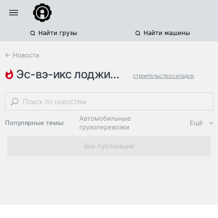
Найти грузы
Найти машины
← Новости
эс-вэ-икс лоджистикс
строительство складов
склады класса a
российский капитал
Автомобильные
Популярные темы:
Ещё
грузоперевозки
Региональная
Все публикации
логистика
ЭДО, ИТ в
логистике
Дороги,
инфраструктура