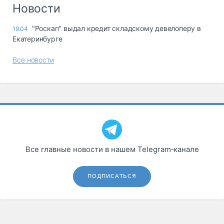
Логистика, грузы
Новости
Негабаритные и
"Роскап" выдал кредит складскому девелоперу в
19.04
опасные грузы
Екатеринбурге
Безопасность и
страхование
Все новости
Таможня и ВЭД
Склады и
грузовые
терминалы
Коммерческий
транспорт
Все главные новости в нашем Telegram‑канале
Спецтехника
Автосервис,
ПОДПИСАТЬСЯ
запчасти, шины
Топливо, масла и
Дзен
автохимия