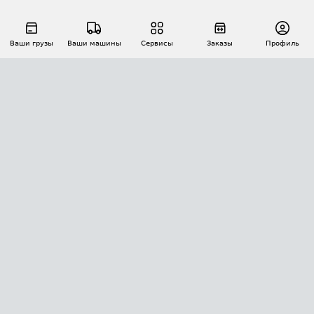
Ваши грузы
Ваши машины
Сервисы
Заказы
Профиль
АВТОМАТИЗАЦИЯ ПЕРЕВОЗОК
Площадки
Заказы
Торги
Тендеры
АТИ-Доки
GPS-мониторинг
АТИ Мессенджер
Цепочки грузов
API ATI.SU
ПОЛЕЗНОЕ
Расчет расстояний
БЕЗОПАСНОСТЬ
Академия ATI.SU
ATI.SU о безопасности
Звезды ATI.SU на вашем сайте
КОНТАКТЫ И ТАРИФЫ
Памятка по проверке контрагентов
Индекс ATI.SU FTL РФ
О системе ATI.SU
Светофор+
Средние ставки
ИНФОРМАЦИЯ