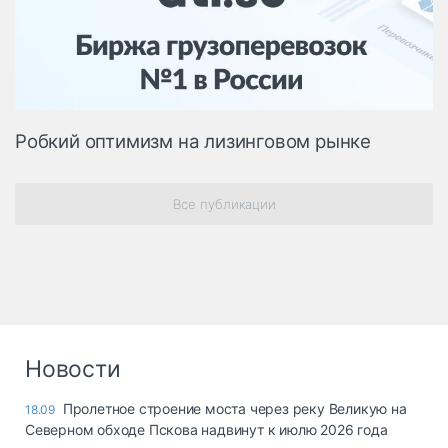
Логистика, грузы
Негабаритные и
опасные грузы
Безопасность и
страхование
Робкий оптимизм на лизинговом рынке
Таможня и ВЭД
Склады и
Все публикации
грузовые
терминалы
Коммерческий
транспорт
Спецтехника
Автосервис,
Новости
запчасти, шины
Топливо, масла и
Дзен
Пролетное строение моста через реку Великую на
18.09
автохимия
Северном обходе Пскова надвинут к июлю 2026 года