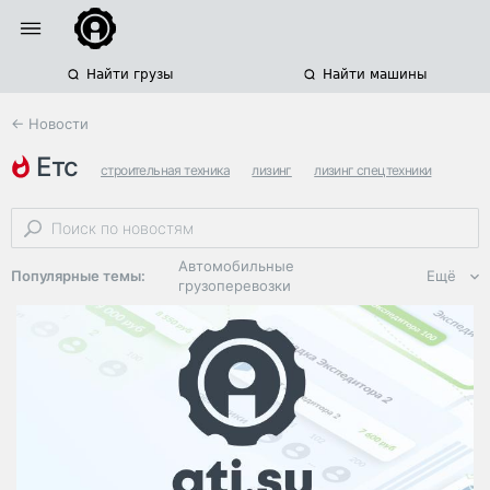
Найти грузы
Найти машины
← Новости
етс
строительная техника
лизинг
лизинг спецтехники
Автомобильные
Популярные темы:
Ещё
грузоперевозки
Региональная
логистика
ЭДО, ИТ в
логистике
Дороги,
инфраструктура