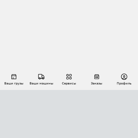
Ваши грузы
Ваши машины
Сервисы
Заказы
Профиль
АВТОМАТИЗАЦИЯ ПЕРЕВОЗОК
Площадки
Заказы
Торги
Тендеры
АТИ-Доки
GPS-мониторинг
АТИ Мессенджер
Цепочки грузов