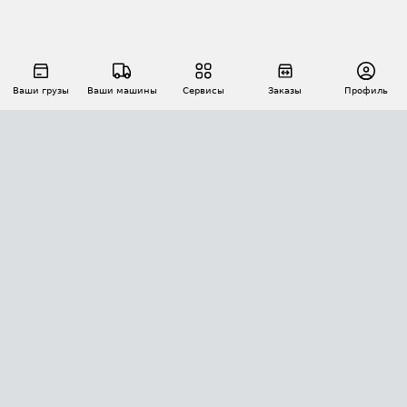
Ваши грузы
Ваши машины
Сервисы
Заказы
Профиль
АВТОМАТИЗАЦИЯ ПЕРЕВОЗОК
Площадки
Заказы
Торги
Тендеры
АТИ-Доки
GPS-мониторинг
АТИ Мессенджер
Цепочки грузов
API ATI.SU
ПОЛЕЗНОЕ
Расчет расстояний
БЕЗОПАСНОСТЬ
Академия ATI.SU
ATI.SU о безопасности
Звезды ATI.SU на вашем сайте
КОНТАКТЫ И ТАРИФЫ
Памятка по проверке контрагентов