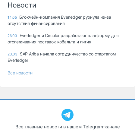
Логистика, грузы
Новости
Негабаритные и
Блокчейн-компания Everledger рухнула из-за
14.05
опасные грузы
отсутствия финансирования
Безопасность и
страхование
Everledger и Circulor разработают платформу для
26.03
отслеживания поставок кобальта и лития
Таможня и ВЭД
SAP Ariba начала сотрудничество со стартапом
23.03
Склады и
Everledger
грузовые
терминалы
Все новости
Коммерческий
транспорт
Спецтехника
Автосервис,
запчасти, шины
Топливо, масла и
Дзен
автохимия
Все главные новости в нашем Telegram‑канале