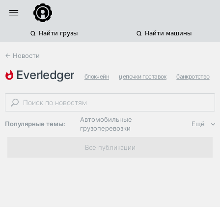
Найти грузы
Найти машины
← Новости
everledger
блокчейн
цепочки поставок
банкротство
Автомобильные
Популярные темы:
Ещё
грузоперевозки
Региональная
Все публикации
логистика
ЭДО, ИТ в
логистике
Дороги,
инфраструктура