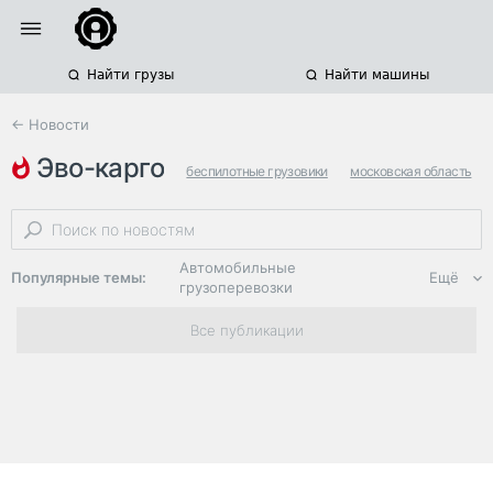
Найти грузы
Найти машины
← Новости
эво-карго
беспилотные грузовики
московская область
роботизированная техника
Автомобильные
Популярные темы:
Ещё
грузоперевозки
Региональная
Все публикации
логистика
ЭДО, ИТ в
логистике
Дороги,
инфраструктура