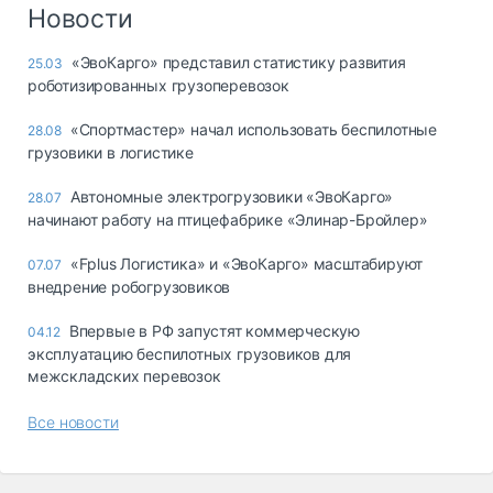
Логистика, грузы
Новости
Негабаритные и
«ЭвоКарго» представил статистику развития
25.03
опасные грузы
роботизированных грузоперевозок
Безопасность и
страхование
«Спортмастер» начал использовать беспилотные
28.08
грузовики в логистике
Таможня и ВЭД
Автономные электрогрузовики «ЭвоКарго»
28.07
Склады и
начинают работу на птицефабрике «Элинар-Бройлер»
грузовые
терминалы
«Fplus Логистика» и «ЭвоКарго» масштабируют
07.07
Коммерческий
внедрение робогрузовиков
транспорт
Впервые в РФ запустят коммерческую
04.12
Спецтехника
эксплуатацию беспилотных грузовиков для
межскладских перевозок
Автосервис,
запчасти, шины
Все новости
Топливо, масла и
Дзен
автохимия