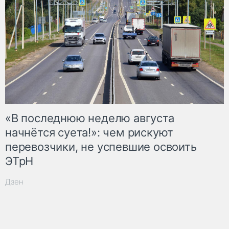
«В последнюю неделю августа
начнётся суета!»: чем рискуют
перевозчики, не успевшие освоить
ЭТрН
Дзен