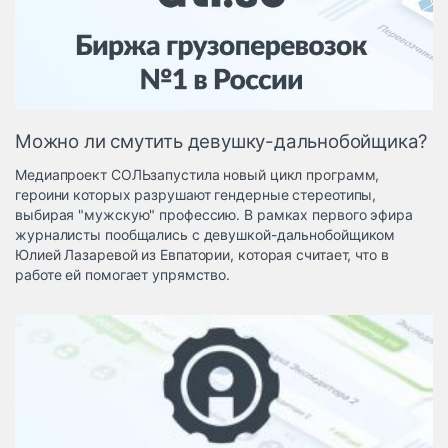
Логистика, грузы
Негабаритные и
опасные грузы
Безопасность и
страхование
Можно ли смутить девушку-дальнобойщика?
Таможня и ВЭД
Медиапроект СОЛЬзапустила новый цикл программ,
Склады и
героини которых разрушают гендерные стереотипы,
грузовые
выбирая "мужскую" профессию. В рамках первого эфира
терминалы
журналисты пообщались с девушкой-дальнобойщиком
Коммерческий
Юлией Лазаревой из Евпатории, которая считает, что в
транспорт
работе ей помогает упрямство.
Спецтехника
Автосервис,
запчасти, шины
Топливо, масла и
Дзен
автохимия