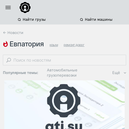
Найти грузы
Найти машины
← Новости
евпатория
крым
ремонт дорог
региональные автодороги
Автомобильные
Популярные темы:
Ещё
грузоперевозки
Региональная
логистика
ЭДО, ИТ в
логистике
Дороги,
инфраструктура