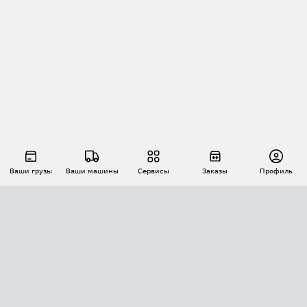
Ваши грузы
Ваши машины
Сервисы
Заказы
Профиль
АВТОМАТИЗАЦИЯ ПЕРЕВОЗОК
Площадки
Заказы
Торги
Тендеры
АТИ-Доки
GPS-мониторинг
АТИ Мессенджер
Цепочки грузов
API ATI.SU