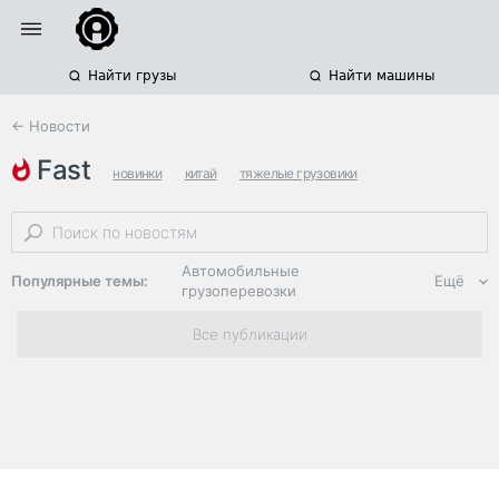
Найти грузы
Найти машины
← Новости
fast
новинки
китай
тяжелые грузовики
Автомобильные
Популярные темы:
Ещё
грузоперевозки
Региональная
Все публикации
логистика
ЭДО, ИТ в
логистике
Дороги,
инфраструктура