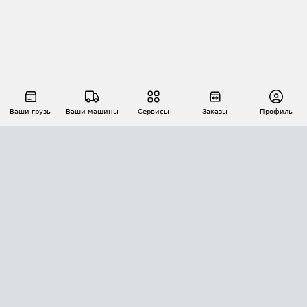
Ваши грузы
Ваши машины
Сервисы
Заказы
Профиль
АВТОМАТИЗАЦИЯ ПЕРЕВОЗОК
Площадки
Заказы
Торги
Тендеры
АТИ-Доки
GPS-мониторинг
АТИ Мессенджер
Цепочки грузов
API ATI.SU
ПОЛЕЗНОЕ
Расчет расстояний
БЕЗОПАСНОСТЬ