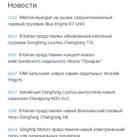
Логистика, грузы
Новости
Негабаритные и
Weichai выводит на рынок среднетоннажный
12.02
опасные грузы
газовый грузовик Blue Engine X7-LNG
Безопасность и
страхование
В Китае представлен обновленный капотный
23.01
грузовик Dongfeng Liuzhou Chenglong T7L
Таможня и ВЭД
В Китае представили концепт нового
18.01
Склады и
электрического седельного тягача "Призрак"
грузовые
терминалы
FAW запускает новую серию седельных тягачей
28.07
Коммерческий
Yingchi
транспорт
Китайская Dongfeng Liuzhou выпустила новый
25.07
Спецтехника
самосвал Chenglong M3V 4x2
Автосервис,
В Китае представлен новый флагманский газовый
17.06
запчасти, шины
тягач Dongfeng Chenglong HK
Топливо, масла и
Дзен
автохимия
Qingling Motors представила новый электрический
29.04
тягач для региональных перевозок