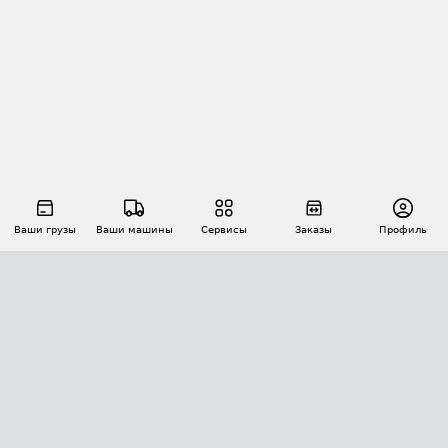
Ваши грузы
Ваши машины
Сервисы
Заказы
Профиль
АВТОМАТИЗАЦИЯ ПЕРЕВОЗОК
Площадки
Заказы
Торги
Тендеры
АТИ-Доки
GPS-мониторинг
АТИ Мессенджер
Цепочки грузов
API ATI.SU