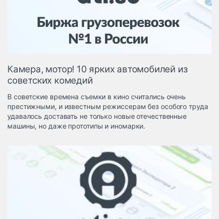
Логистика, грузы
Негабаритные и
опасные грузы
Безопасность и
страхование
Камера, мотор! 10 ярких автомобилей из
Таможня и ВЭД
советских комедий
Склады и
В советские времена съемки в кино считались очень
грузовые
престижными, и известным режиссерам без особого труда
терминалы
удавалось доставать не только новые отечественные
Коммерческий
машины, но даже прототипы и иномарки.
транспорт
Спецтехника
Автосервис,
запчасти, шины
Топливо, масла и
Дзен
автохимия