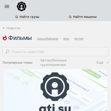
Найти грузы
Найти машины
← Новости
фильмы
дальнобойщики
кино
якутия
Автомобильные
Популярные темы:
Ещё
грузоперевозки
Региональная
логистика
ЭДО, ИТ в
логистике
Дороги,
инфраструктура