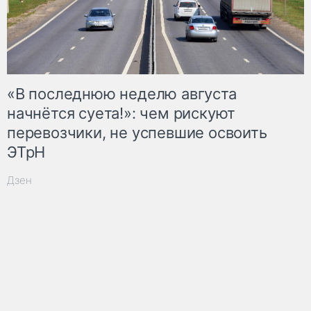
«В последнюю неделю августа
начнётся суета!»: чем рискуют
перевозчики, не успевшие освоить
ЭТрН
Дзен