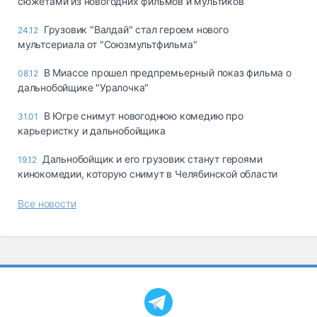
сюжетами из новогодних фильмов и мультиков
Грузовик "Валдай" стал героем нового
24.12
мультсериала от "Союзмультфильма"
В Миассе прошел предпремьерный показ фильма о
08.12
дальнобойщике "Уралочка"
В Югре снимут новогоднюю комедию про
31.01
карьеристку и дальнобойщика
Дальнобойщик и его грузовик станут героями
19.12
кинокомедии, которую снимут в Челябинской области
Все новости