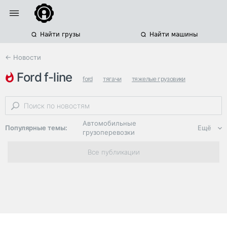
Найти грузы
Найти машины
← Новости
ford f-line
ford
тягачи
тяжелые грузовики
Автомобильные
Популярные темы:
Ещё
грузоперевозки
Региональная
Все публикации
логистика
ЭДО, ИТ в
логистике
Дороги,
инфраструктура