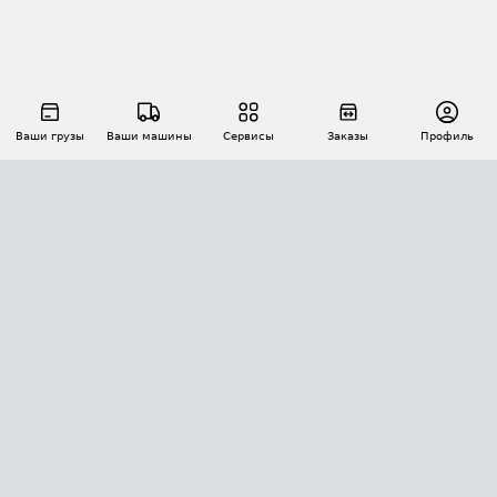
Ваши грузы
Ваши машины
Сервисы
Заказы
Профиль
АВТОМАТИЗАЦИЯ ПЕРЕВОЗОК
Площадки
Заказы
Торги
Тендеры
АТИ-Доки
GPS-мониторинг
АТИ Мессенджер
Цепочки грузов
API ATI.SU
ПОЛЕЗНОЕ
Расчет расстояний
БЕЗОПАСНОСТЬ
Академия ATI.SU
ATI.SU о безопасности
Звезды ATI.SU на вашем сайте