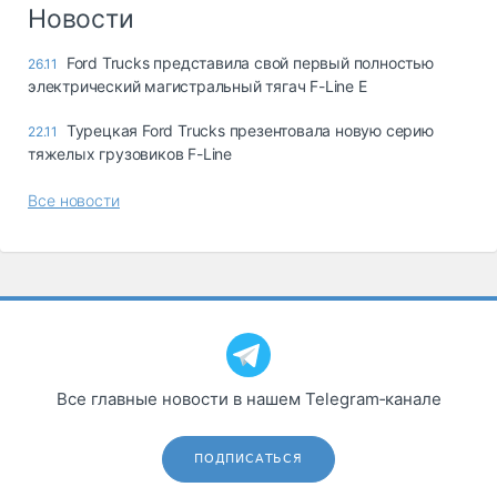
Логистика, грузы
Новости
Негабаритные и
Ford Trucks представила свой первый полностью
26.11
опасные грузы
электрический магистральный тягач F-Line E
Безопасность и
страхование
Турецкая Ford Trucks презентовала новую серию
22.11
тяжелых грузовиков F-Line
Таможня и ВЭД
Все новости
Склады и
грузовые
терминалы
Коммерческий
транспорт
Спецтехника
Автосервис,
Все главные новости в нашем Telegram‑канале
запчасти, шины
Топливо, масла и
Дзен
автохимия
ПОДПИСАТЬСЯ