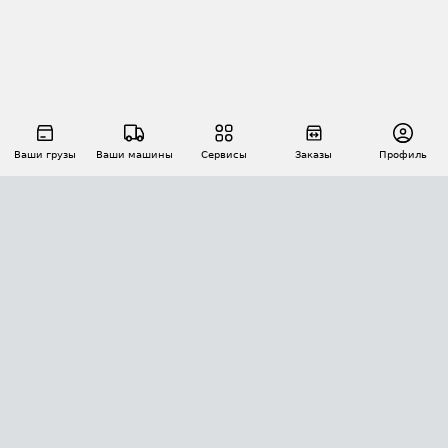
Ваши грузы
Ваши машины
Сервисы
Заказы
Профиль
АВТОМАТИЗАЦИЯ ПЕРЕВОЗОК
Площадки
Заказы
Торги
Тендеры
АТИ-Доки
GPS-мониторинг
АТИ Мессенджер
Цепочки грузов
API ATI.SU
ПОЛЕЗНОЕ
Расчет расстояний
БЕЗОПАСНОСТЬ