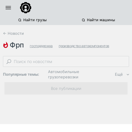
Найти грузы
Найти машины
← Новости
фрп
господдержка
производство автокомпонентов
инвестиции
Автомобильные
Популярные темы:
Ещё
грузоперевозки
Региональная
Все публикации
логистика
ЭДО, ИТ в
логистике
Дороги,
инфраструктура