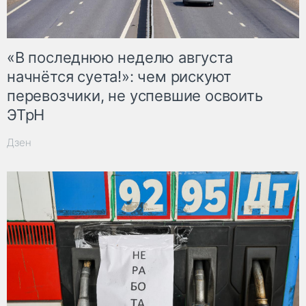
«В последнюю неделю августа
начнётся суета!»: чем рискуют
перевозчики, не успевшие освоить
ЭТрН
Дзен