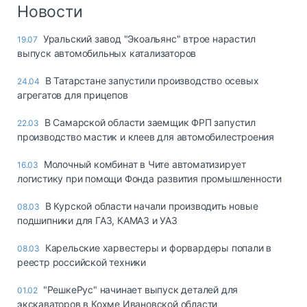
Логистика, грузы
Новости
Негабаритные и
Уральский завод "Экоальянс" втрое нарастил
19.07
опасные грузы
выпуск автомобильных катализаторов
Безопасность и
страхование
В Татарстане запустили производство осевых
24.04
агрегатов для прицепов
Таможня и ВЭД
В Самарской области заемщик ФРП запустил
22.03
Склады и
производство мастик и клеев для автомобилестроения
грузовые
терминалы
Молочный комбинат в Чите автоматизирует
16.03
Коммерческий
логистику при помощи Фонда развития промышленности
транспорт
В Курской области начали производить новые
08.03
Спецтехника
подшипники для ГАЗ, КАМАЗ и УАЗ
Автосервис,
Карельские харвестеры и форвардеры попали в
08.03
запчасти, шины
реестр российской техники
Топливо, масла и
Дзен
автохимия
"РешкеРус" начинает выпуск деталей для
01.02
экскаваторов в Кохме Ивановской области