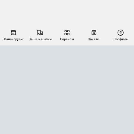
Ваши грузы
Ваши машины
Сервисы
Заказы
Профиль
АВТОМАТИЗАЦИЯ ПЕРЕВОЗОК
Площадки
Заказы
Торги
Тендеры
АТИ-Доки
GPS-мониторинг
АТИ Мессенджер
Цепочки грузов
API ATI.SU
ПОЛЕЗНОЕ
Расчет расстояний
БЕЗОПАСНОСТЬ
Академия ATI.SU
ATI.SU о безопасности