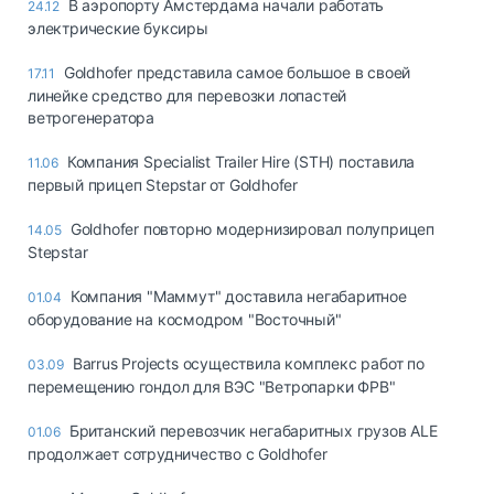
В аэропорту Амстердама начали работать
24.12
электрические буксиры
Goldhofer представила самое большое в своей
17.11
линейке средство для перевозки лопастей
ветрогенератора
Компания Specialist Trailer Hire (STH) поставила
11.06
первый прицеп Stepstar от Goldhofer
Goldhofer повторно модернизировал полуприцеп
14.05
Stepstar
Компания "Маммут" доставила негабаритное
01.04
оборудование на космодром "Восточный"
Barrus Projects осуществила комплекс работ по
03.09
перемещению гондол для ВЭС "Ветропарки ФРВ"
Британский перевозчик негабаритных грузов ALE
01.06
продолжает сотрудничество с Goldhofer