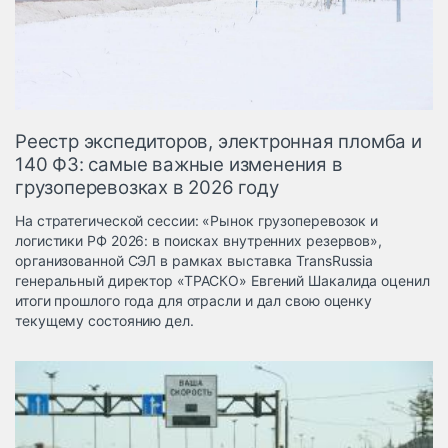
Логистика, грузы
Негабаритные и
опасные грузы
Безопасность и
страхование
Реестр экспедиторов, электронная пломба и
Таможня и ВЭД
140 ФЗ: самые важные изменения в
грузоперевозках в 2026 году
Склады и
грузовые
На стратегической сессии: «Рынок грузоперевозок и
терминалы
логистики РФ 2026: в поисках внутренних резервов»,
Коммерческий
организованной СЭЛ в рамках выставка TransRussia
транспорт
генеральный директор «ТРАСКО» Евгений Шакалида оценил
итоги прошлого года для отрасли и дал свою оценку
Спецтехника
текущему состоянию дел.
Автосервис,
запчасти, шины
Топливо, масла и
Дзен
автохимия