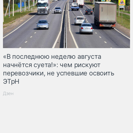
«В последнюю неделю августа
начнётся суета!»: чем рискуют
перевозчики, не успевшие освоить
ЭТрН
Дзен