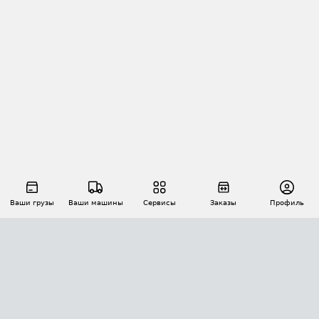
Ваши грузы
Ваши машины
Сервисы
Заказы
Профиль
АВТОМАТИЗАЦИЯ ПЕРЕВОЗОК
Площадки
Заказы
Торги
Тендеры
АТИ-Доки