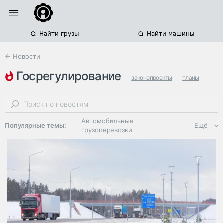
Найти грузы
Найти машины
← Новости
госрегулирование
законопроекты
планы
казахстан
Автомобильные
Популярные темы:
Ещё
грузоперевозки
Региональная
логистика
ЭДО, ИТ в
логистике
Дороги,
инфраструктура