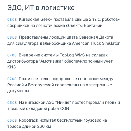
ЭДО, ИТ в логистике
Китайская Geek+ поставила свыше 2 тыс. роботов-
08.08
сборщиков на логистические объекты Британии
Представлены локации штата Северная Дакота
08.08
для симулятора дальнобойщика American Truck Simulator
Внедрение системы TopLog WMS на складах
07.08
дистрибьютора "Амотивика" обеспечило точный учет
КИЗ
Почти все железнодорожные перевозки между
07.08
Россией и Белоруссией переведены на электронные
документы
На китайской АЭС "Нинде" протестировали первый
06.08
тяжелый складской робот CGN
Robotrack испытал беспилотный грузовик на
05.08
трассе длиной 260 км