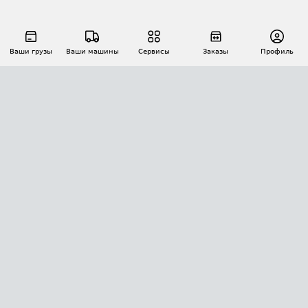
Ваши грузы
Ваши машины
Сервисы
Заказы
Профиль
АВТОМАТИЗАЦИЯ ПЕРЕВОЗОК
Площадки
Заказы
Торги
Тендеры
АТИ-Доки
GPS-мониторинг
АТИ Мессенджер
Цепочки грузов
API ATI.SU
ПОЛЕЗНОЕ
Расчет расстояний
БЕЗОПАСНОСТЬ
Академия ATI.SU
ATI.SU о безопасности
Звезды ATI.SU на вашем сайте
КОНТАКТЫ И ТАРИФЫ
Памятка по проверке контрагентов
Индекс ATI.SU FTL РФ
О системе ATI.SU
Светофор+