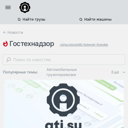
Найти грузы
Найти машины
← Новости
гостехнадзор
сельскохозяйственная техника
техосмотр
парк спецтехники
Автомобильные
Популярные темы:
Ещё
грузоперевозки
Региональная
логистика
ЭДО, ИТ в
логистике
Дороги,
инфраструктура