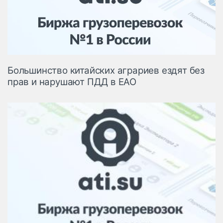
Логистика, грузы
Негабаритные и
опасные грузы
Безопасность и
страхование
Большинство китайских аграриев ездят без
Таможня и ВЭД
прав и нарушают ПДД в ЕАО
Склады и
грузовые
терминалы
Коммерческий
транспорт
Спецтехника
Автосервис,
запчасти, шины
Топливо, масла и
Дзен
автохимия