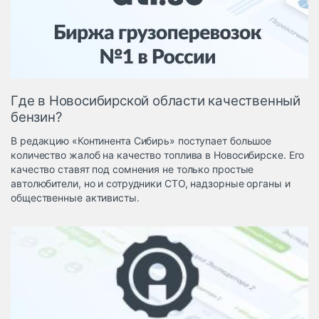
Логистика, грузы
Негабаритные и
опасные грузы
Безопасность и
страхование
Где в Новосибирской области качественный
Таможня и ВЭД
бензин?
Склады и
В редакцию «Континента Сибирь» поступает большое
грузовые
количество жалоб на качество топлива в Новосибирске. Его
терминалы
качество ставят под сомнения не только простые
Коммерческий
автолюбители, но и сотрудники СТО, надзорные органы и
транспорт
общественные активисты.
Спецтехника
Автосервис,
запчасти, шины
Топливо, масла и
Дзен
автохимия