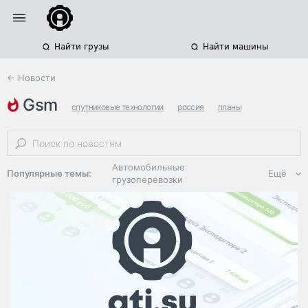
Найти грузы
Найти машины
← Новости
gsm
спутниковые технологии
россия
планы
Автомобильные
Популярные темы:
Ещё
грузоперевозки
Региональная
логистика
ЭДО, ИТ в
логистике
Дороги,
инфраструктура