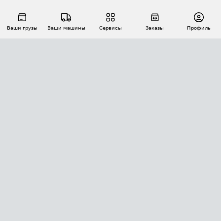
Ваши грузы
Ваши машины
Сервисы
Заказы
Профиль
АВТОМАТИЗАЦИЯ ПЕРЕВОЗОК
Площадки
Заказы
Торги
Тендеры
АТИ-Доки
GPS-мониторинг
АТИ Мессенджер
Цепочки грузов
API ATI.SU
ПОЛЕЗНОЕ
Расчет расстояний
БЕЗОПАСНОСТЬ
Академия ATI.SU
ATI.SU о безопасности
Звезды ATI.SU на вашем сайте
КОНТАКТЫ И ТАРИФЫ
Памятка по проверке контрагентов
Индекс ATI.SU FTL РФ
О системе ATI.SU
Светофор+
Средние ставки
ИНФОРМАЦИЯ
Контактная информация