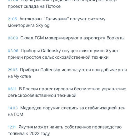
проект склада на Потоке
Автокраны "Галичанин" получат систему
21.05
мониторинга Skylog
Склад ГСМ модернизируют в аэропорту Воркуты
08.09
Приборы Galileosky осуществляют умный учет
03.06
причин простоя сельскохозяйственной техники
Приборы Galileosky используются при добыче угля
29.05
на Чукотке
В России протестировали беспилотное управление
06.11
сельскохозяйственной техникой
Медведев поручил следить за стабилизацией цен
14.03
на ГСМ
Якутия может начать собственное производство
12.11
топлива к 2022 году