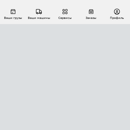
Ваши грузы
Ваши машины
Сервисы
Заказы
Профиль
АВТОМАТИЗАЦИЯ ПЕРЕВОЗОК
Площадки
Заказы
Торги
Тендеры
АТИ-Доки
GPS-мониторинг
АТИ Мессенджер
Цепочки грузов
API ATI.SU
ПОЛЕЗНОЕ
Расчет расстояний
БЕЗОПАСНОСТЬ
Академия ATI.SU
ATI.SU о безопасности
Звезды ATI.SU на вашем сайте
КОНТАКТЫ И ТАРИФЫ
Памятка по проверке контрагентов
Индекс ATI.SU FTL РФ
О системе ATI.SU
Светофор+
Средние ставки
ИНФОРМАЦИЯ