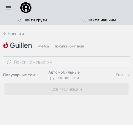
Найти грузы
Найти машины
← Новости
guillen
wielton
покупка компаний
производство автоприцепов
Автомобильные
Популярные темы:
Ещё
грузоперевозки
Региональная
Все публикации
логистика
ЭДО, ИТ в
логистике
Дороги,
инфраструктура