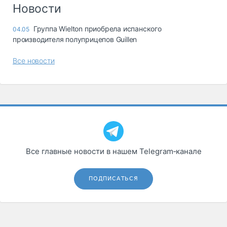
Логистика, грузы
Новости
Негабаритные и
Группа Wielton приобрела испанского
04.05
опасные грузы
производителя полуприцепов Guillen
Безопасность и
страхование
Все новости
Таможня и ВЭД
Склады и
грузовые
терминалы
Коммерческий
транспорт
Все главные новости в нашем Telegram‑канале
Спецтехника
Автосервис,
ПОДПИСАТЬСЯ
запчасти, шины
Топливо, масла и
Дзен
автохимия