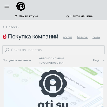
Найти грузы
Найти машины
← Новости
покупка компаний
россия
бельгия
лента
Автомобильные
Популярные темы:
Ещё
грузоперевозки
Региональная
логистика
ЭДО, ИТ в
логистике
Дороги,
инфраструктура