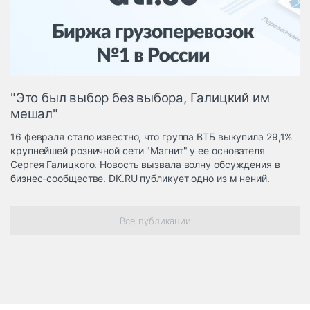
Логистика, грузы
Негабаритные и
опасные грузы
Безопасность и
страхование
"Это был выбор без выбора, Галицкий им
Таможня и ВЭД
мешал"
Склады и
16 февраля стало известно, что группа ВТБ выкупила 29,1%
грузовые
крупнейшей розничной сети "Магнит" у ее основателя
терминалы
Сергея Галицкого. Новость вызвала волну обсуждения в
Коммерческий
бизнес-сообществе. DK.RU публикует одно из м нений.
транспорт
Спецтехника
Все публикации
Автосервис,
запчасти, шины
Топливо, масла и
Дзен
автохимия