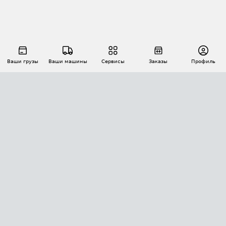
Ваши грузы
Ваши машины
Сервисы
Заказы
Профиль
АВТОМАТИЗАЦИЯ ПЕРЕВОЗОК
Площадки
Заказы
Торги
Тендеры
АТИ-Доки
GPS-мониторинг
АТИ Мессенджер
Цепочки грузов
API ATI.SU
ПОЛЕЗНОЕ
Расчет расстояний
БЕЗОПАСНОСТЬ
Академия ATI.SU
ATI.SU о безопасности
Звезды ATI.SU на вашем сайте