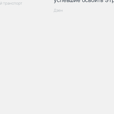
успевшие освоить ЭТ
й транспорт
Дзен