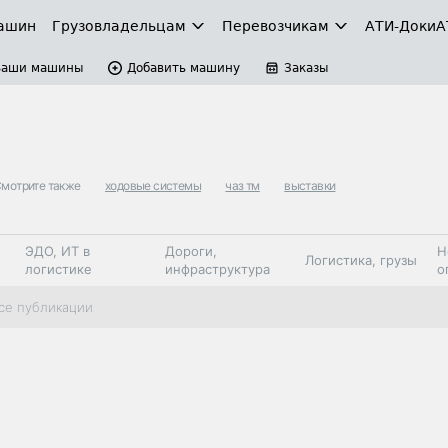
ашин
Грузовладельцам
Перевозчикам
АТИ-Доки
А
Ваши машины
Добавить машину
Заказы
мотрите также
ходовые системы
чаз тм
выставки
ЭДО, ИТ в
Дороги,
Н
Логистика, грузы
логистике
инфраструктура
о
Коммерческий
Автосервис,
Топливо,
се публикации
Спецтехника
транспорт
запчасти, шины
автохим