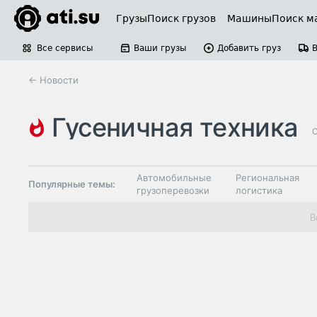
Грузы
Поиск грузов
Машины
Поиск м
Все сервисы
Ваши грузы
Добавить груз
← Новости
гусеничная техника
С
Автомобильные
Региональная
Популярные темы:
грузоперевозки
логистика
Склады и
В
Таможня и ВЭД
грузовые
терминалы