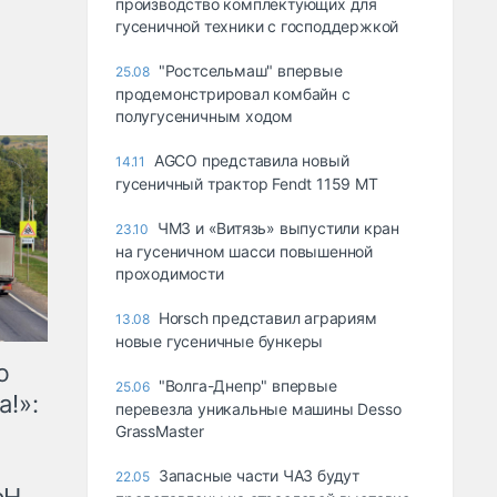
производство комплектующих для
гусеничной техники с господдержкой
"Ростсельмаш" впервые
25.08
продемонстрировал комбайн с
полугусеничным ходом
AGCO представила новый
14.11
гусеничный трактор Fendt 1159 МТ
ЧМЗ и «Витязь» выпустили кран
23.10
на гусеничном шасси повышенной
проходимости
Horsch представил аграриям
13.08
новые гусеничные бункеры
ю
"Волга-Днепр" впервые
25.06
а!»:
перевезла уникальные машины Desso
GrassMaster
Запасные части ЧАЗ будут
22.05