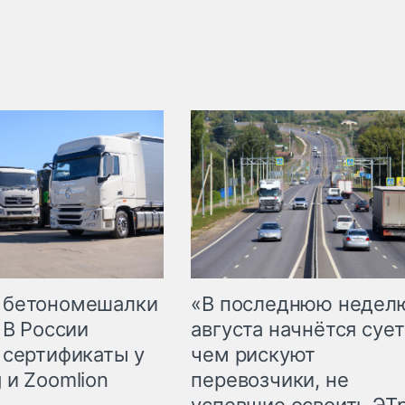
 бетономешалки
«В последнюю недел
 В России
августа начнётся сует
 сертификаты у
чем рискуют
 и Zoomlion
перевозчики, не