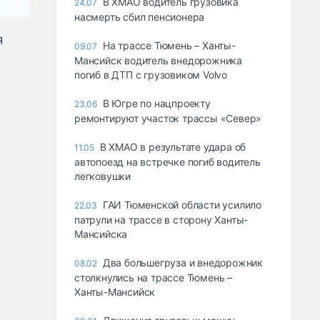
В ХМАО водитель грузовика
24.07
насмерть сбил пенсионера
я
На трассе Тюмень – Ханты-
09.07
Мансийск водитель внедорожника
погиб в ДТП с грузовиком Volvo
В Югре по нацпроекту
23.06
ремонтируют участок трассы «Север»
В ХМАО в результате удара об
11.05
автопоезд на встречке погиб водитель
легковушки
ГАИ Тюменской области усилило
22.03
патрули на трассе в сторону Ханты-
Мансийска
Два большегруза и внедорожник
08.02
столкнулись на трассе Тюмень –
Ханты-Мансийск