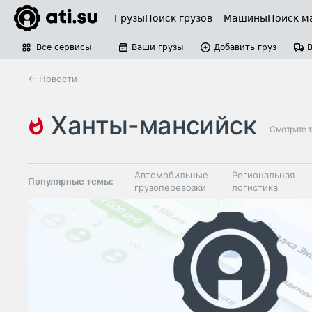
Грузы
Поиск грузов
Машины
Поиск м
Все сервисы
Ваши грузы
Добавить груз
← Новости
ханты-мансийск
Смотрите 
Автомобильные
Региональная
Популярные темы:
грузоперевозки
логистика
Склады и
Таможня и ВЭД
грузовые
терминалы