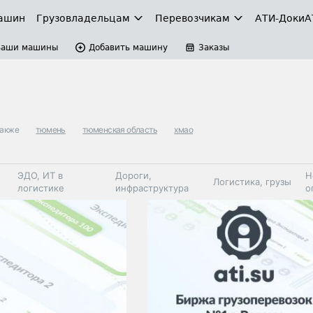
ашин
Грузовладельцам
Перевозчикам
АТИ-Доки
А
Ваши машины
Добавить машину
Заказы
также
тюмень
тюменская область
хмао
ЭДО, ИТ в
Дороги,
Н
Логистика, грузы
логистике
инфраструктура
о
Коммерческий
Автосервис,
Топливо,
Спецтехника
транспорт
запчасти, шины
автохим