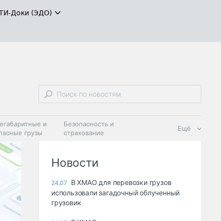
ТИ-Доки (ЭДО)
егабаритные и
Безопасность и
Ещё
пасные грузы
страхование
 масла и
Дзен
ия
Новости
В ХМАО для перевозки грузов
24.07
использовали загадочный облученный
грузовик