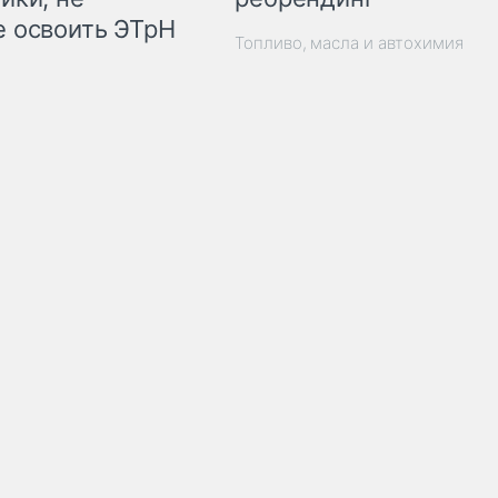
 освоить ЭТрН
Топливо, масла и автохимия