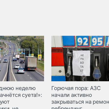
Горючая пора: АЗС
еднюю неделю
начали активно
ачнётся суета!»:
закрываться на ремон
куют
ребрендинг
ики, не