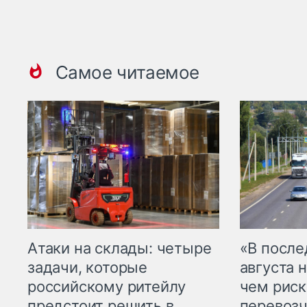
Самое читаемое
Атаки на склады: четыре
«В посл
задачи, которые
августа н
российскому ритейлу
чем рис
предстоит решить в
перевозч