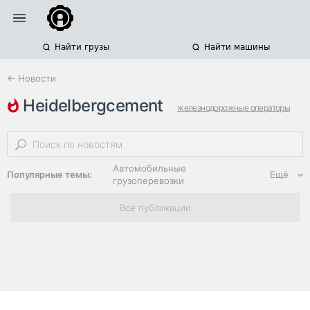
Найти грузы
Найти машины
← Новости
heidelbergcement
железнодорожные операторы
пгк
перевозка цемента
Автомобильные
Популярные темы:
Ещё
грузоперевозки
Региональная
Все публикации
логистика
ЭДО, ИТ в
логистике
Дороги,
инфраструктура