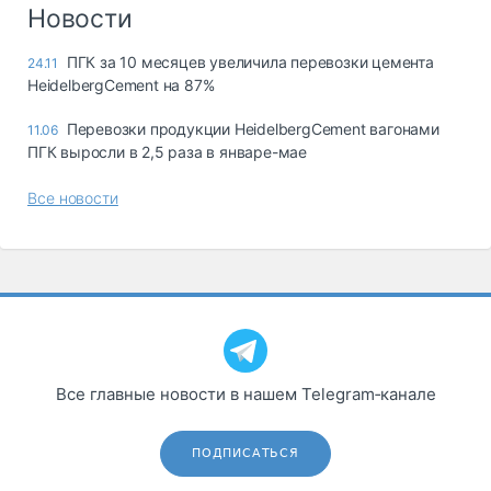
Логистика, грузы
Новости
Негабаритные и
ПГК за 10 месяцев увеличила перевозки цемента
24.11
опасные грузы
HeidelbergCement на 87%
Безопасность и
страхование
Перевозки продукции HeidelbergCement вагонами
11.06
ПГК выросли в 2,5 раза в январе-мае
Таможня и ВЭД
Все новости
Склады и
грузовые
терминалы
Коммерческий
транспорт
Спецтехника
Автосервис,
Все главные новости в нашем Telegram‑канале
запчасти, шины
Топливо, масла и
Дзен
автохимия
ПОДПИСАТЬСЯ