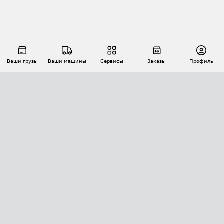
Ваши грузы
Ваши машины
Сервисы
Заказы
Профиль
АВТОМАТИЗАЦИЯ ПЕРЕВОЗОК
Площадки
Заказы
Торги
Тендеры
АТИ-Доки
GPS-мониторинг
АТИ Мессенджер
Цепочки грузов
API ATI.SU
ПОЛЕЗНОЕ
Расчет расстояний
БЕЗОПАСНОСТЬ
Академия ATI.SU
ATI.SU о безопасности
Звезды ATI.SU на вашем сайте