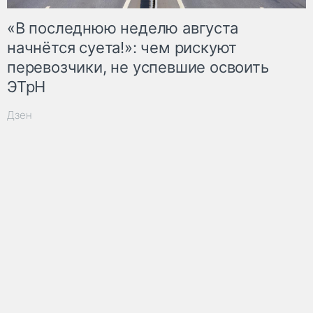
«В последнюю неделю августа
начнётся суета!»: чем рискуют
перевозчики, не успевшие освоить
ЭТрН
Дзен