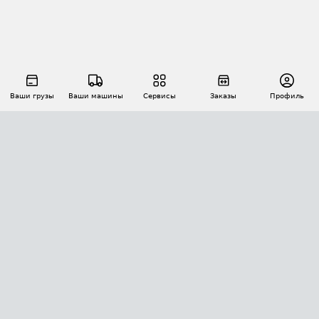
Ваши грузы
Ваши машины
Сервисы
Заказы
Профиль
АВТОМАТИЗАЦИЯ ПЕРЕВОЗОК
Площадки
Заказы
Торги
Тендеры
АТИ-Доки
GPS-мониторинг
АТИ Мессенджер
Цепочки грузов
API ATI.SU
ПОЛЕЗНОЕ
Расчет расстояний
БЕЗОПАСНОСТЬ
Академия ATI.SU