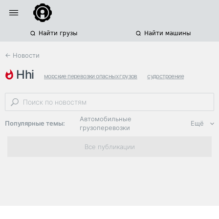
Найти грузы
Найти машины
← Новости
hhi
морские перевозки опасных грузов
судостроение
южная корея
Автомобильные
Популярные темы:
Ещё
грузоперевозки
Региональная
Все публикации
логистика
ЭДО, ИТ в
логистике
Дороги,
инфраструктура