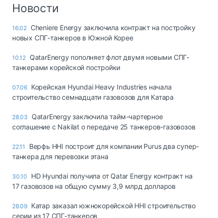
Логистика, грузы
Новости
Негабаритные и
Cheniere Energy заключила контракт на постройку
16.02
опасные грузы
новых СПГ-танкеров в Южной Корее
Безопасность и
страхование
QatarEnergy пополняет флот двумя новыми СПГ-
10.12
танкерами корейской постройки
Таможня и ВЭД
Корейская Hyundai Heavy Industries начала
07.06
Склады и
строительство семнадцати газовозов для Катара
грузовые
терминалы
QatarEnergy заключила тайм-чартерное
28.03
Коммерческий
соглашение с Nakilat о передаче 25 танкеров-газовозов
транспорт
Верфь HHI построит для компании Purus два супер-
22.11
Спецтехника
танкера для перевозки этана
Автосервис,
HD Hyundai получила от Qatar Energy контракт на
30.10
запчасти, шины
17 газовозов на общую сумму 3,9 млрд долларов
Топливо, масла и
Дзен
автохимия
Катар заказал южнокорейской HHI строительство
28.09
серии из 17 СПГ-танкеров