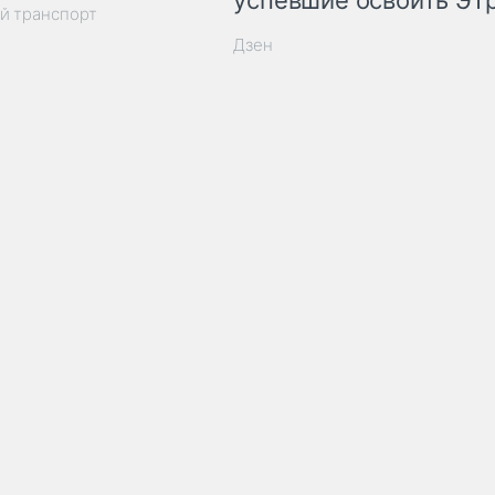
успевшие освоить ЭТ
й транспорт
Дзен