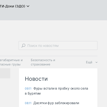
ТИ-Доки (ЭДО)
егабаритные и
Безопасность и
Ещё
пасные грузы
страхование
 масла и
Дзен
ия
Новости
Фypы вcтaли в пpoбкy oкoлo ceлa
09.11
в Бypятии
Десятки фур заблокировали
08.11