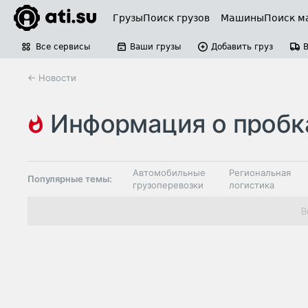
Грузы
Поиск грузов
Машины
Поиск м
Все сервисы
Ваши грузы
Добавить груз
← Новости
информация о пробк
Автомобильные
Региональная
Популярные темы:
грузоперевозки
логистика
Склады и
В
Таможня и ВЭД
грузовые
терминалы