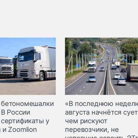
 бетономешалки
«В последнюю недел
 В России
августа начнётся сует
 сертификаты у
чем рискуют
 и Zoomlion
перевозчики, не