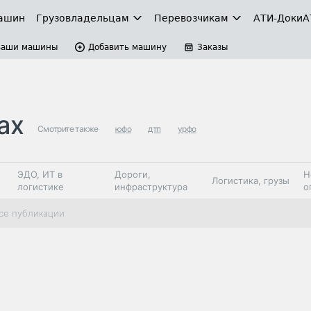
ашин
Грузовладельцам
Перевозчикам
АТИ-Доки
А
Ваши машины
Добавить машину
Заказы
ах
Смотрите также
юфо
дтп
урфо
ЭДО, ИТ в
Дороги,
Н
Логистика, грузы
логистике
инфраструктура
о
Коммерческий
Автосервис,
Топливо,
се публикации
Спецтехника
транспорт
запчасти, шины
автохим