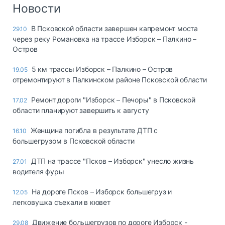
Логистика, грузы
Новости
Негабаритные и
В Псковской области завершен капремонт моста
29.10
опасные грузы
через реку Романовка на трассе Изборск – Палкино –
Безопасность и
Остров
страхование
5 км трассы Изборск – Палкино – Остров
19.05
Таможня и ВЭД
отремонтируют в Палкинском районе Псковской области
Склады и
Ремонт дороги "Изборск – Печоры" в Псковской
17.02
грузовые
области планируют завершить к августу
терминалы
Коммерческий
Женщина погибла в результате ДТП с
16.10
транспорт
большегрузом в Псковской области
Спецтехника
ДТП на трассе "Псков – Изборск" унесло жизнь
27.01
водителя фуры
Автосервис,
запчасти, шины
На дороге Псков – Изборск большегруз и
12.05
Топливо, масла и
легковушка съехали в кювет
Дзен
автохимия
Движение большегрузов по дороге Изборск -
29.08