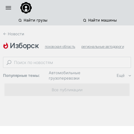
Найти грузы
Найти машины
← Новости
изборск
псковская область
региональные автодороги
псков
Автомобильные
Популярные темы:
Ещё
грузоперевозки
Региональная
Все публикации
логистика
ЭДО, ИТ в
логистике
Дороги,
инфраструктура