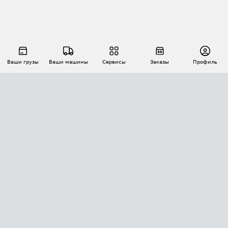
Ваши грузы
Ваши машины
Сервисы
Заказы
Профиль
АВТОМАТИЗАЦИЯ ПЕРЕВОЗОК
Площадки
Заказы
Торги
Тендеры
АТИ-Доки
GPS-мониторинг
АТИ Мессенджер
Цепочки грузов
API ATI.SU
ПОЛЕЗНОЕ
Расчет расстояний
БЕЗОПАСНОСТЬ
Академия ATI.SU
ATI.SU о безопасности
Звезды ATI.SU на вашем сайте