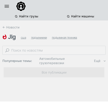
Найти грузы
Найти машины
← Новости
jlg
сша
подъемники
подъемная техника
Автомобильные
Популярные темы:
Ещё
грузоперевозки
Региональная
Все публикации
логистика
ЭДО, ИТ в
логистике
Дороги,
инфраструктура