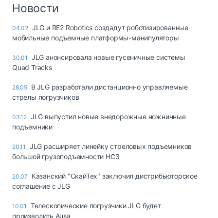
Логистика, грузы
Новости
Негабаритные и
JLG и RE2 Robotics создадут роботизированные
04.02
опасные грузы
мобильные подъемные платформы-манипуляторы
Безопасность и
страхование
JLG анонсировала новые гусеничные системы
30.01
Quad Tracks
Таможня и ВЭД
В JLG разработали дистанционно управляемые
28.05
Склады и
стрелы погрузчиков
грузовые
терминалы
JLG выпустил новые внедорожные ножничные
03.12
Коммерческий
подъемники
транспорт
JLG расширяет линейку стреловых подъемников
20.11
Спецтехника
большой грузоподъемности HC3
Автосервис,
Казанский "СкайТех" заключил дистрибьюторское
20.07
запчасти, шины
соглашение с JLG
Топливо, масла и
Дзен
автохимия
Телескопические погрузчики JLG будет
10.01
производить Ausa