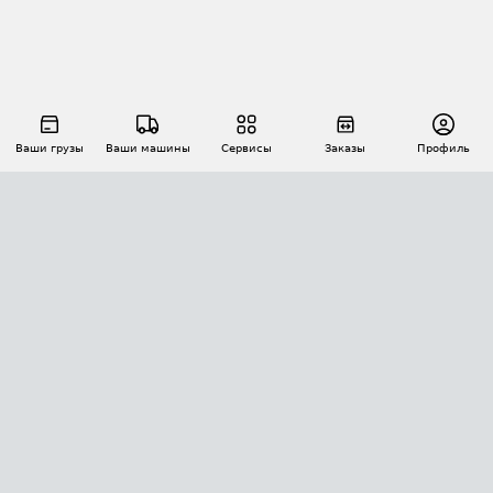
Ваши грузы
Ваши машины
Сервисы
Заказы
Профиль
АВТОМАТИЗАЦИЯ ПЕРЕВОЗОК
Площадки
Заказы
Торги
Тендеры
АТИ-Доки
GPS-мониторинг
АТИ Мессенджер
Цепочки грузов
API ATI.SU
ПОЛЕЗНОЕ
Расчет расстояний
БЕЗОПАСНОСТЬ
Академия ATI.SU