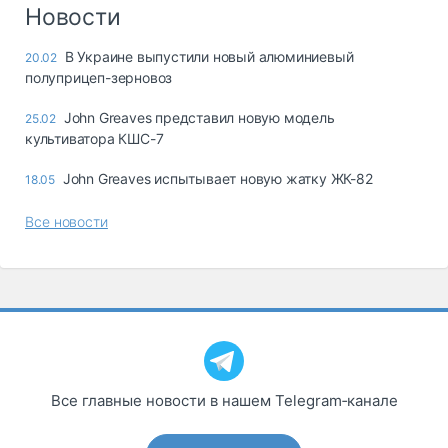
Логистика, грузы
Новости
Негабаритные и
В Украине выпустили новый алюминиевый
20.02
опасные грузы
полуприцеп-зерновоз
Безопасность и
страхование
John Greaves представил новую модель
25.02
культиватора КШС-7
Таможня и ВЭД
John Greaves испытывает новую жатку ЖК-82
18.05
Склады и
грузовые
Все новости
терминалы
Коммерческий
транспорт
Спецтехника
Автосервис,
запчасти, шины
Топливо, масла и
Все главные новости в нашем Telegram‑канале
Дзен
автохимия