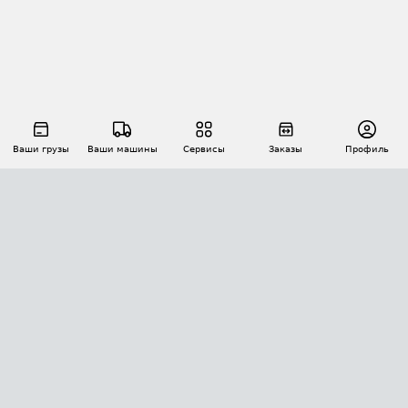
Ваши грузы
Ваши машины
Сервисы
Заказы
Профиль
АВТОМАТИЗАЦИЯ ПЕРЕВОЗОК
Площадки
Заказы
Торги
Тендеры
АТИ-Доки
GPS-мониторинг
АТИ Мессенджер
Цепочки грузов
API ATI.SU
ПОЛЕЗНОЕ
Расчет расстояний
БЕЗОПАСНОСТЬ