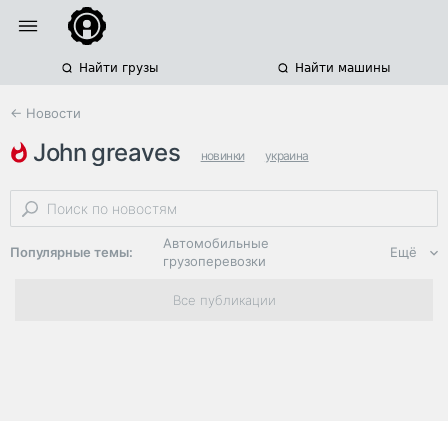
Найти грузы
Найти машины
← Новости
john greaves
новинки
украина
сельскохозяйственная техника
Автомобильные
Популярные темы:
Ещё
грузоперевозки
Региональная
Все публикации
логистика
ЭДО, ИТ в
логистике
Дороги,
инфраструктура